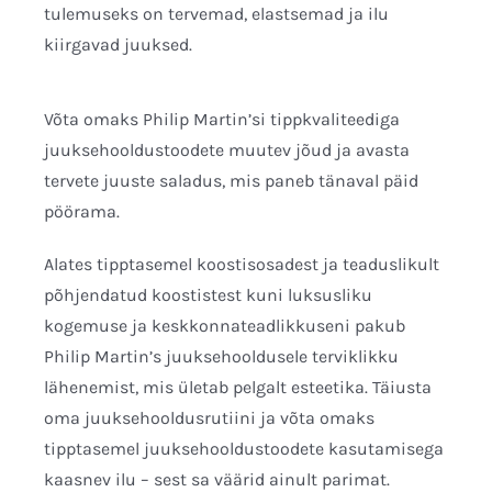
tulemuseks on tervemad, elastsemad ja ilu
kiirgavad juuksed.
Võta omaks Philip Martin’si tippkvaliteediga
juuksehooldustoodete muutev jõud ja avasta
tervete juuste saladus, mis paneb tänaval päid
pöörama.
Alates tipptasemel koostisosadest ja teaduslikult
põhjendatud koostistest kuni luksusliku
kogemuse ja keskkonnateadlikkuseni pakub
Philip Martin’s juuksehooldusele terviklikku
lähenemist, mis ületab pelgalt esteetika. Täiusta
oma juuksehooldusrutiini ja võta omaks
tipptasemel juuksehooldustoodete kasutamisega
kaasnev ilu – sest sa väärid ainult parimat.