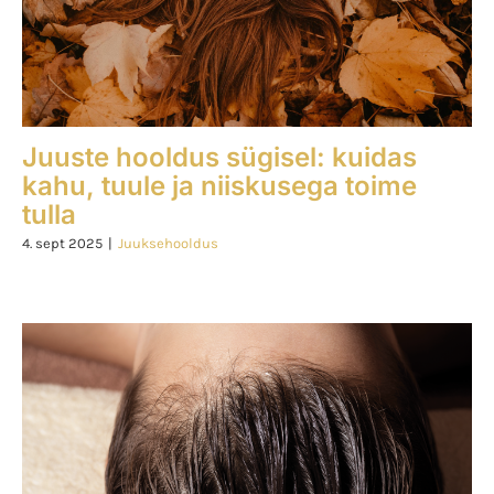
Juuste hooldus sügisel: kuidas
kahu, tuule ja niiskusega toime
tulla
4. sept 2025
|
Juuksehooldus