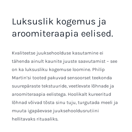
Luksuslik kogemus ja
aroomiteraapia eelised.
Kvaliteetse juuksehoolduse kasutamine ei
tähenda ainult kaunite juuste saavutamist – see
on ka luksusliku kogemuse loomine. Philip
Martin’si tooted pakuvad sensoorset teekonda
suurepäraste tekstuuride, veetlevate lõhnade ja
aroomiteraapia eelistega. Hoolikalt kureeritud
lõhnad võivad tõsta sinu tuju, turgutada meeli ja
muuta igapäevase juuksehooldusrutiini
hellitavaks rituaaliks.