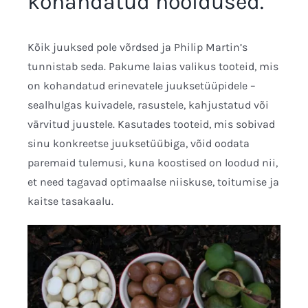
kohandatud hooldused.
Kõik juuksed pole võrdsed ja Philip Martin’s
tunnistab seda. Pakume laias valikus tooteid, mis
on kohandatud erinevatele juuksetüüpidele –
sealhulgas kuivadele, rasustele, kahjustatud või
värvitud juustele. Kasutades tooteid, mis sobivad
sinu konkreetse juuksetüübiga, võid oodata
paremaid tulemusi, kuna koostised on loodud nii,
et need tagavad optimaalse niiskuse, toitumise ja
kaitse tasakaalu.