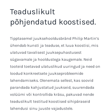
Teaduslikult
põhjendatud koostised.
Tipptasemel juuksehooldusbränd Philip Martin’s
ühendab kunsti ja teaduse, et luua koostisi, mis
ulatuvad tavalisest juuksepuhastusest
sügavamale ja hooldustega kaugemale. Neid
tooteid toetavad ulatuslikud uuringud ja need on
loodud konkreetsete juukseprobleemide
lahendamiseks. Olenemata sellest, kas soovid
parandada kahjustatud juukseid, suurendada
volüümi või kontrollida kräsu, pakuvad nende
teaduslikult testitud koostised sihipäraseid
lahendusi sinu juuste vajadustele.