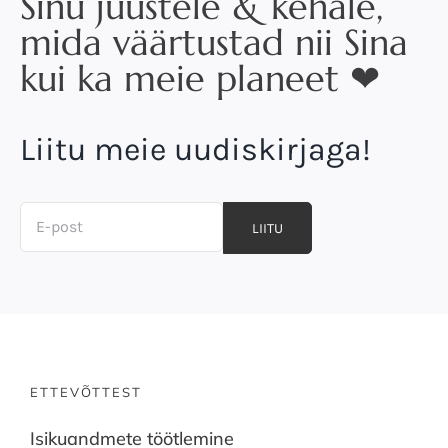
Sinu juustele & kehale,
mida väärtustad nii Sina
kui ka meie planeet ❤
Liitu meie uudiskirjaga!
LIITU
ETTEVÕTTEST
Isikuandmete töötlemine