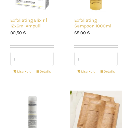
Exfoliating Elixir |
Exfoliating
12x6ml Ampulli
Šampoon 1000ml
90,50
€
65,00
€
Lisa korvi
Details
Lisa korvi
Details