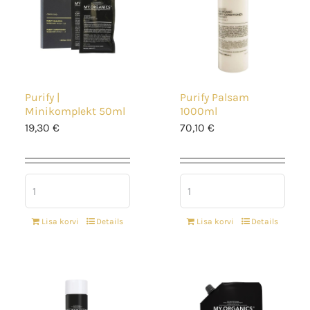
Purify |
Purify Palsam
Minikomplekt 50ml
1000ml
19,30
€
70,10
€
Lisa korvi
Details
Lisa korvi
Details