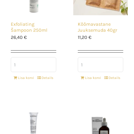
Exfoliating
Kõõmavastane
Šampoon 250ml
Juuksemuda 40gr
26,40
€
11,20
€
Lisa korvi
Details
Lisa korvi
Details