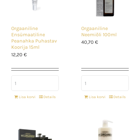
Orgaaniline
Orgaaniline
Ensümaatiline
Neemiõli 100ml
Peanahka Puhastav
40,70
€
Koorija 15ml
12,20
€
Lisa korvi
Details
Lisa korvi
Details