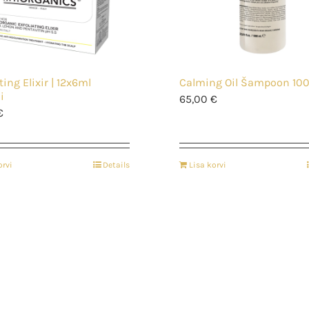
ting Elixir | 12x6ml
Calming Oil Šampoon 10
i
65,00
€
€
orvi
Details
Lisa korvi