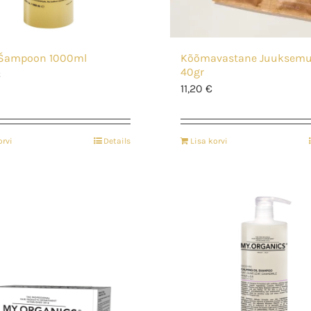
 Šampoon 1000ml
Kõõmavastane Juuksem
40gr
€
11,20
€
orvi
Details
Lisa korvi