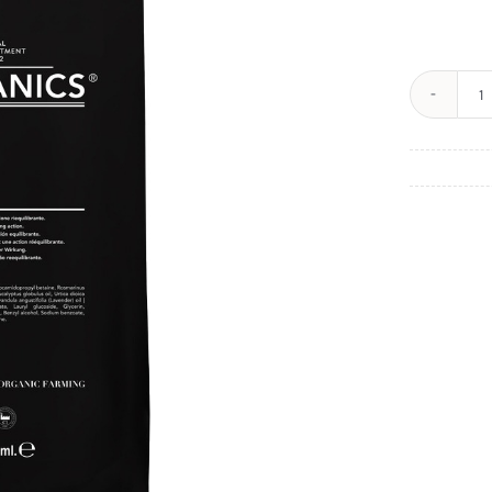
P
Š
|
T
2
k