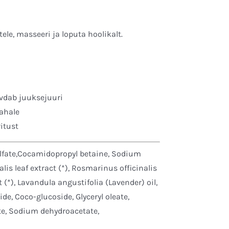
ele, masseeri ja loputa hoolikalt.
evdab juuksejuuri
ahale
itust
lfate,Cocamidopropyl betaine, Sodium
alis leaf extract (*), Rosmarinus officinalis
ct (*), Lavandula angustifolia (Lavender) oil,
, Coco-glucoside, Glyceryl oleate,
ate, Sodium dehydroacetate,