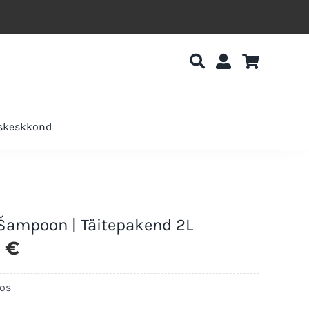
uskeskkond
 Šampoon | Täitepakend 2L
0
€
Ainult 3 laos
aos