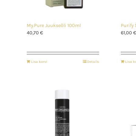
My.Pure Juukseõli 100ml
Purify
40,70
€
61,00
Lisa korvi
Details
Lisa k