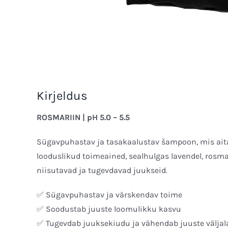
Kirjeldus
ROSMARIIN | pH 5.0 – 5.5
Sügavpuhastav ja tasakaalustav šampoon, mis aita
looduslikud toimeained, sealhulgas lavendel, rosmari
niisutavad ja tugevdavad juukseid.
✅ Sügavpuhastav ja värskendav toime
✅ Soodustab juuste loomulikku kasvu
✅ Tugevdab juuksekiudu ja vähendab juuste välja