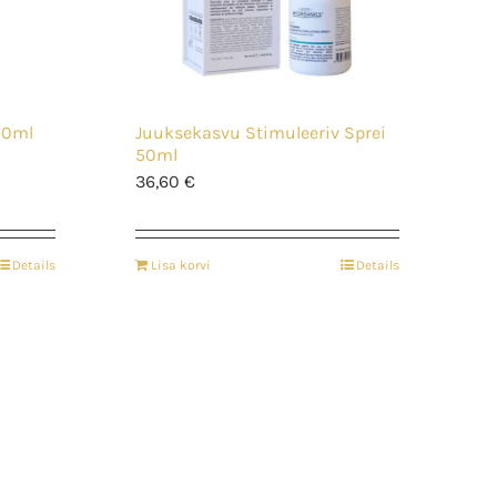
00ml
Juuksekasvu Stimuleeriv Sprei
50ml
36,60
€
Details
Lisa korvi
Details