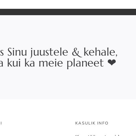
s Sinu juustele & kehale,
na kui ka meie planeet ❤
I
KASULIK INFO