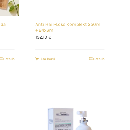
uda
Anti Hair-Loss Komplekt 250ml
+ 24x6ml
192,10
€
Details
Lisa korvi
Details