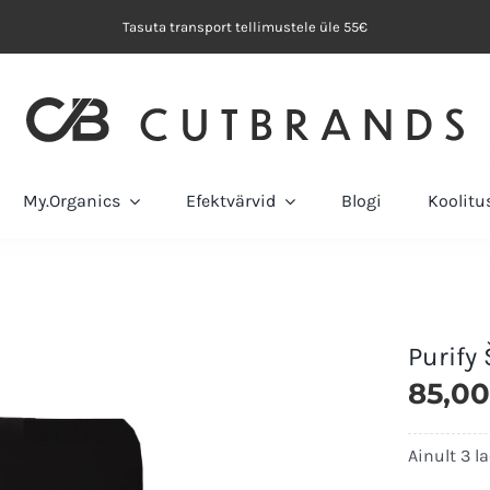
Tasuta transport tellimustele üle 55€
My.Organics
Efektvärvid
Blogi
Koolit
Purify
85,0
Ainult 3 l