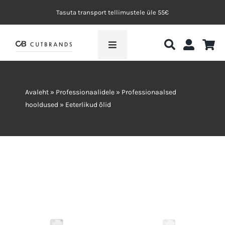
Skip
Tasuta transport tellimustele üle 55€
to
content
Toggle
Navigation
Avaleht
Avaleht
»
Professionaalidele
»
Professionaalsed
My.Organics
hooldused
»
Eeterlikud õlid
Efektvärvid
Blogi
Koolituskeskkond