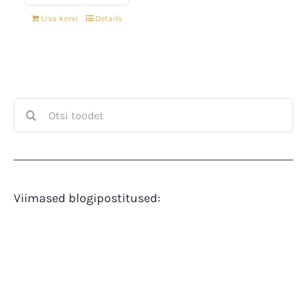
Lisa korvi
Details
Search
for:
Viimased blogipostitused: