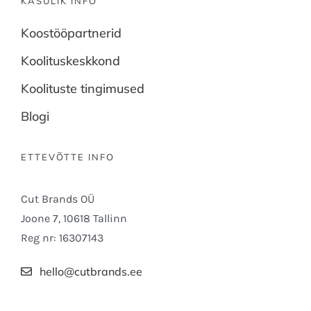
KASULIK INFO
Koostööpartnerid
Koolituskeskkond
Koolituste tingimused
Blogi
ETTEVÕTTE INFO
Cut Brands OÜ
Joone 7, 10618 Tallinn
Reg nr: 16307143
hello@cutbrands.ee