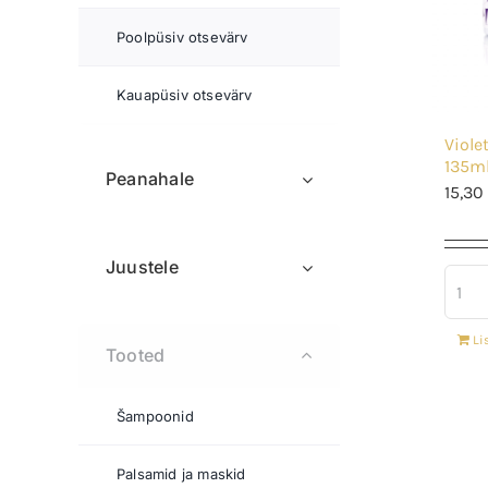
Poolpüsiv otsevärv
Kauapüsiv otsevärv
Viole
135m
Peanahale
15,30
Juustele
Li
Tooted
Šampoonid
Palsamid ja maskid