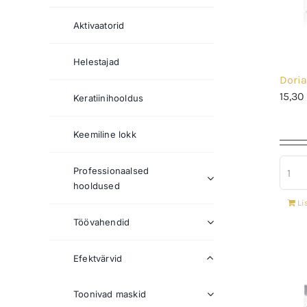
Aktivaatorid
Helestajad
Doria
15,30
Keratiinihooldus
Keemiline lokk
Professionaalsed
hooldused
Li
Töövahendid
Efektvärvid
Toonivad maskid