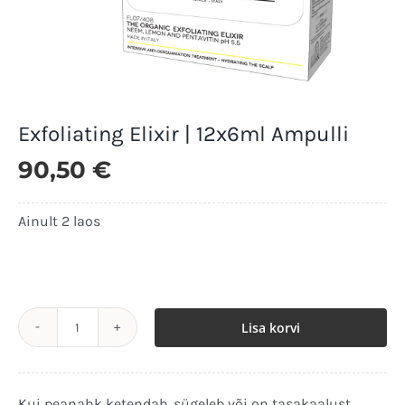
Exfoliating Elixir | 12x6ml Ampulli
90,50
€
Ainult 2 laos
Ainult 2 laos
Lisa korvi
Exfoliating
Elixir
|
Kui peanahk ketendab, sügeleb või on tasakaalust