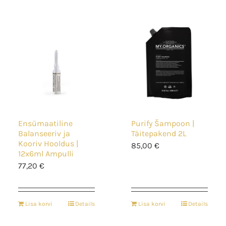
Ensümaatiline
Purify Šampoon |
Balanseeriv ja
Täitepakend 2L
Kooriv Hooldus |
85,00
€
12x6ml Ampulli
77,20
€
Lisa korvi
Details
Lisa korvi
Details