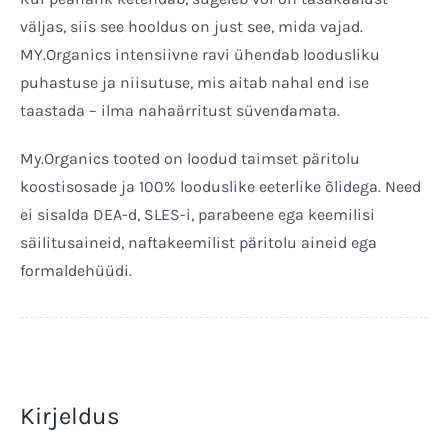
12x6ml
väljas, siis see hooldus on just see, mida vajad.
Ampulli
MY.Organics intensiivne ravi ühendab loodusliku
kogus
puhastuse ja niisutuse, mis aitab nahal end ise
taastada – ilma nahaärritust süvendamata.
My.Organics tooted on loodud taimset päritolu
koostisosade ja 100% looduslike eeterlike õlidega. Need
ei sisalda DEA-d, SLES-i, parabeene ega keemilisi
säilitusaineid, naftakeemilist päritolu aineid ega
formaldehüüdi.
Kirjeldus