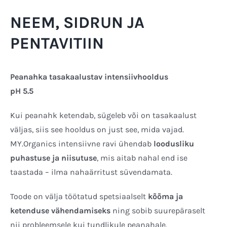
NEEM, SIDRUN JA
PENTAVITIIN
Peanahka tasakaalustav intensiivhooldus
pH 5.5
Kui peanahk ketendab, sügeleb või on tasakaalust
väljas, siis see hooldus on just see, mida vajad.
MY.Organics intensiivne ravi ühendab
loodusliku
puhastuse ja niisutuse
, mis aitab nahal end ise
taastada – ilma nahaärritust süvendamata.
Toode on välja töötatud spetsiaalselt
kõõma ja
ketenduse vähendamiseks
ning sobib suurepäraselt
nii probleemsele kui tundlikule peanahale.