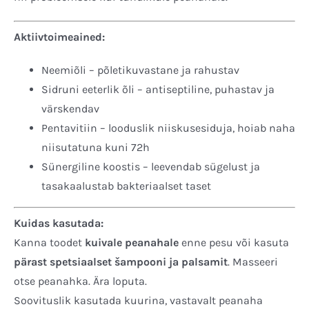
Aktiivtoimeained:
Neemiõli – põletikuvastane ja rahustav
Sidruni eeterlik õli – antiseptiline, puhastav ja
värskendav
Pentavitiin – looduslik niiskusesiduja, hoiab naha
niisutatuna kuni 72h
Sünergiline koostis – leevendab sügelust ja
tasakaalustab bakteriaalset taset
Kuidas kasutada:
Kanna toodet
kuivale peanahale
enne pesu või kasuta
pärast spetsiaalset šampooni ja palsamit
. Masseeri
otse peanahka. Ära loputa.
Soovituslik kasutada kuurina, vastavalt peanaha