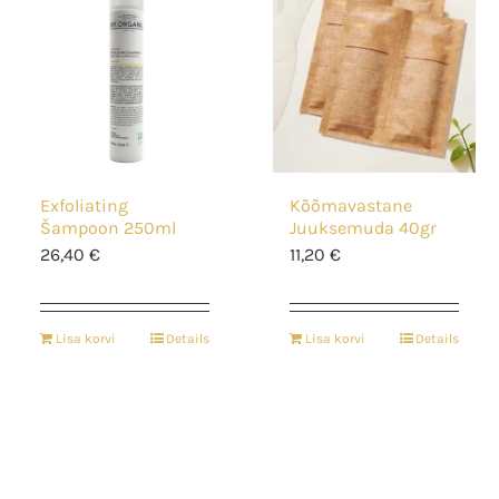
Exfoliating
Kõõmavastane
Šampoon 250ml
Juuksemuda 40gr
26,40
€
11,20
€
Lisa korvi
Details
Lisa korvi
Details