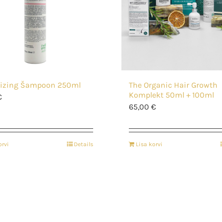
lizing Šampoon 250ml
The Organic Hair Growth
Komplekt 50ml + 100ml
€
65,00
€
orvi
Details
Lisa korvi