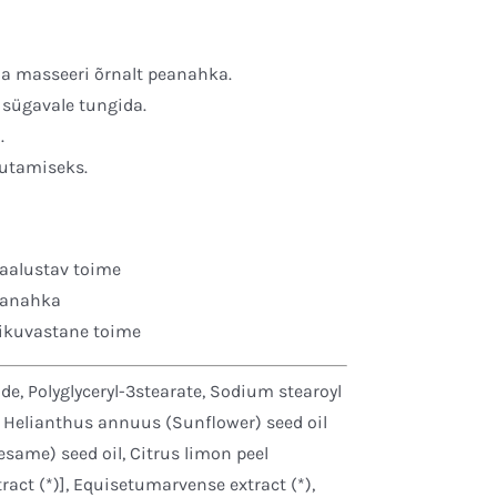
a masseeri õrnalt peanahka.
 sügavale tungida.
.
utamiseks.
kaalustav toime
eanahka
tikuvastane toime
ide, Polyglyceryl-3stearate, Sodium stearoyl
l, Helianthus annuus (Sunflower) seed oil
esame) seed oil, Citrus limon peel
act (*)], Equisetumarvense extract (*),