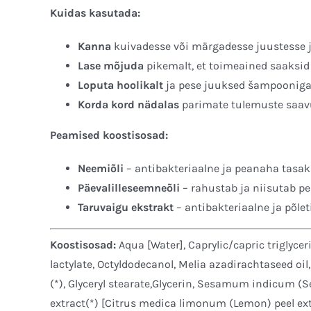
Kuidas kasutada:
Kanna
kuivadesse või märgadesse juustesse j
Lase mõjuda
pikemalt, et toimeained saaksid
Loputa hoolikalt
ja pese juuksed šampooniga
Korda kord nädalas
parimate tulemuste saav
Peamised koostisosad:
Neemiõli
– antibakteriaalne ja peanaha tasa
Päevalilleseemneõli
– rahustab ja niisutab p
Taruvaigu ekstrakt
– antibakteriaalne ja põle
Koostisosad:
Aqua [Water], Caprylic/capric triglycer
lactylate, Octyldodecanol, Melia azadirachtaseed oi
(*), Glyceryl stearate,Glycerin, Sesamum indicum (S
extract(*) [Citrus medica limonum (Lemon) peel extr