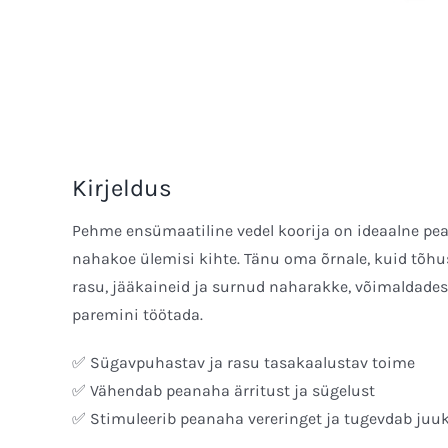
Kirjeldus
Pehme ensümaatiline vedel koorija on ideaalne p
nahakoe ülemisi kihte. Tänu oma õrnale, kuid tõhus
rasu, jääkaineid ja surnud naharakke, võimaldades 
paremini töötada.
✅ Sügavpuhastav ja rasu tasakaalustav toime
✅ Vähendab peanaha ärritust ja sügelust
✅ Stimuleerib peanaha vereringet ja tugevdab juu