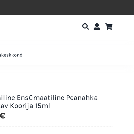
uskeskkond
iline Ensümaatiline Peanahka
av Koorija 15ml
€
Laos