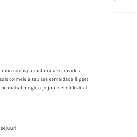
eanaha sügavpuhastamiseks, ravides
ale toimele aitab see eemaldada liigset
peanahal hingata ja juuksefolliikulitel
ksejuuri