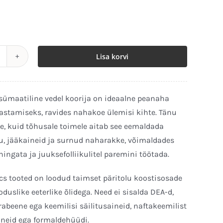
Lisa korvi
rgaaniline
nsümaatiline
eanahka
ümaatiline vedel koorija on ideaalne peanaha
uhastav
stamiseks, ravides nahakoe ülemisi kihte. Tänu
oorija
e, kuid tõhusale toimele aitab see eemaldada
5ml
su, jääkaineid ja surnud naharakke, võimaldades
ogus
ingata ja juuksefolliikulitel paremini töötada.
cs tooted on loodud taimset päritolu koostisosade
oduslike eeterlike õlidega. Need ei sisalda DEA-d,
rabeene ega keemilisi säilitusaineid, naftakeemilist
ineid ega formaldehüüdi.