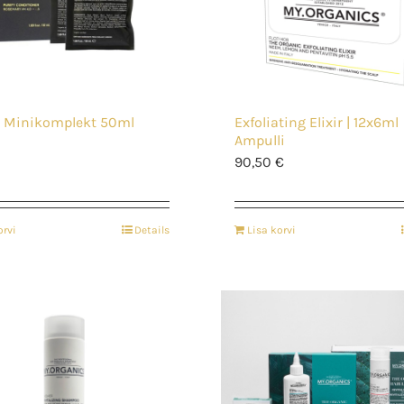
 | Minikomplekt 50ml
Exfoliating Elixir | 12x6ml
Ampulli
90,50
€
orvi
Details
Lisa korvi