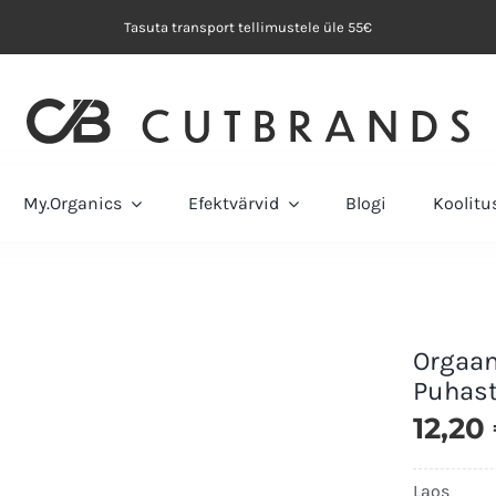
Tasuta transport tellimustele üle 55€
My.Organics
Efektvärvid
Blogi
Koolit
Orgaan
Puhast
12,20
Laos