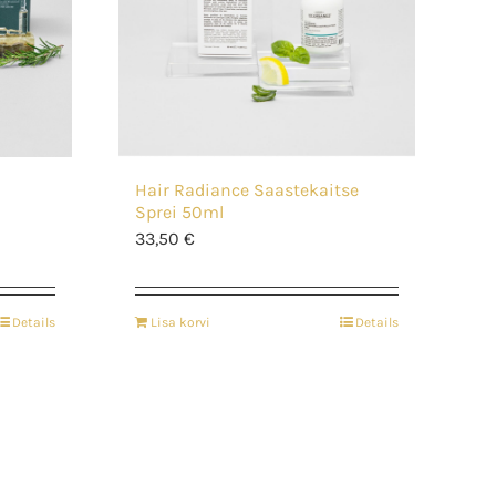
Hair Radiance Saastekaitse
Sprei 50ml
33,50
€
Details
Lisa korvi
Details