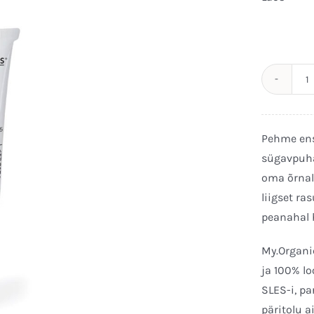
O
E
P
Pehme ens
P
sügavpuha
K
oma õrnal
1
liigset ra
k
peanahal h
My.Organi
ja 100% lo
SLES-i, pa
päritolu a