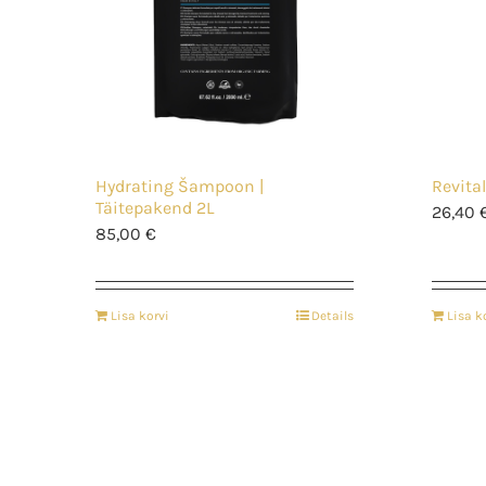
Hydrating Šampoon |
Revita
Täitepakend 2L
26,40
85,00
€
Lisa korvi
Details
Lisa k