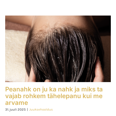
Peanahk on ju ka nahk ja miks ta
vajab rohkem tähelepanu kui me
arvame
31. juuli 2025
|
Juuksehooldus