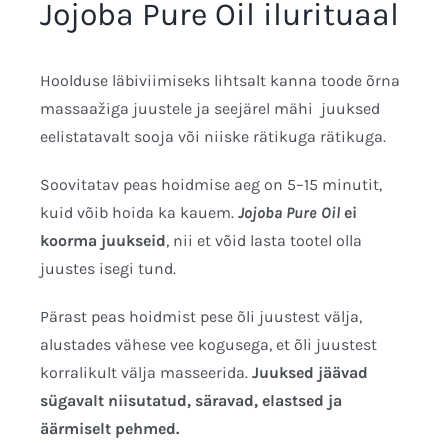
Jojoba Pure Oil ilurituaal
Hoolduse läbiviimiseks lihtsalt kanna toode õrna
massaažiga juustele ja seejärel mähi juuksed
eelistatavalt sooja või niiske rätikuga rätikuga.
Soovitatav peas hoidmise aeg on 5–15 minutit,
kuid võib hoida ka kauem.
Jojoba Pure Oil
ei
koorma juukseid
, nii et võid lasta tootel olla
juustes isegi tund.
Pärast peas hoidmist pese õli juustest välja,
alustades vähese vee kogusega, et õli juustest
korralikult välja masseerida.
Juuksed jäävad
sügavalt niisutatud, säravad, elastsed ja
äärmiselt pehmed.