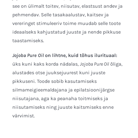
see on ülimalt toitev, niisutav, elastsust andev ja
pehmendav. Selle tasakaalustav, kaitsev ja
vereringet stimuleeriv toime muudab selle toote
ideaalseks kahjustatud juuste ja nende pikkuse
taastamiseks.
Jojoba Pure Oil
on lihtne, kuid tõhus ilurituaal:
üks kuni kaks korda nädalas,
Jojoba Pure Oil
õliga,
alustades otse juuksejuurest kuni juuste
pikkuseni. Toode sobib kasutamiseks
silmameigieemaldajana ja epilatsioonijärgse
niisutajana, aga ka peanaha toitmiseks ja
niisutamiseks ning juuste kaitsmiseks enne
värvimist.