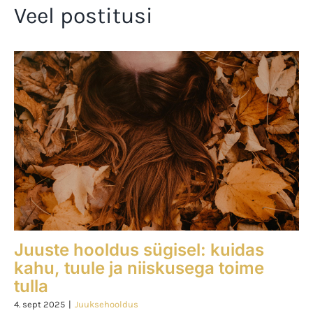
Veel postitusi
Juuste hooldus sügisel: kuidas
kahu, tuule ja niiskusega toime
tulla
4. sept 2025
|
Juuksehooldus