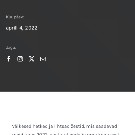
Kuupäev:
aprill 4, 2022
Jaga:
Väikesed hetked ja lihtsad žestid, mis saadavad
meid terve 2022. aasta, et enda ja oma keha eest