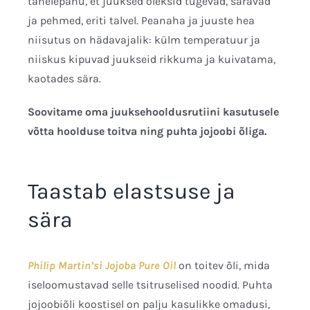
tähelepanu, et juuksed oleksid tugevad, säravad
ja pehmed, eriti talvel. Peanaha ja juuste hea
niisutus on hädavajalik: külm temperatuur ja
niiskus kipuvad juukseid rikkuma ja kuivatama,
kaotades sära.
Soovitame oma juuksehooldusrutiini kasutusele
võtta hoolduse toitva ning puhta jojoobi õliga.
Taastab elastsuse ja
sära
Philip Martin’si Jojoba Pure Oil
on toitev õli, mida
iseloomustavad selle tsitruselised noodid. Puhta
jojoobiõli koostisel on palju kasulikke omadusi,