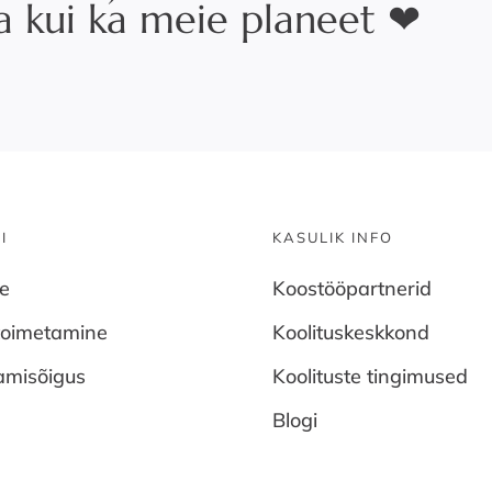
na kui ka meie planeet ❤
I
KASULIK INFO
ne
Koostööpartnerid
toimetamine
Koolituskeskkond
amisõigus
Koolituste tingimused
Blogi