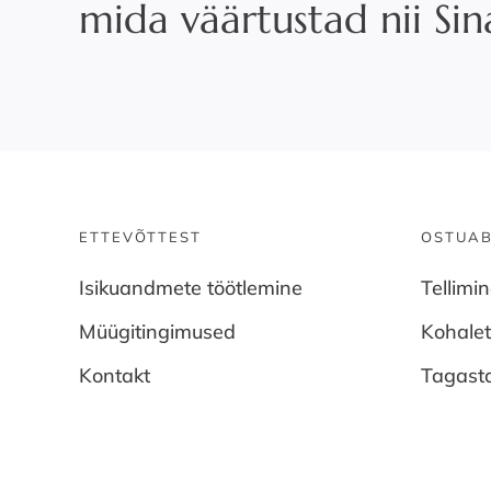
mida väärtustad nii Si
ETTEVÕTTEST
OSTUAB
Isikuandmete töötlemine
Tellimi
Müügitingimused
Kohale
Kontakt
Tagast