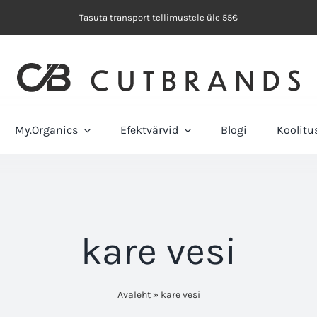
Tasuta transport tellimustele üle 55€
My.Organics
Efektvärvid
Blogi
Koolit
kare vesi
Avaleht
»
kare vesi