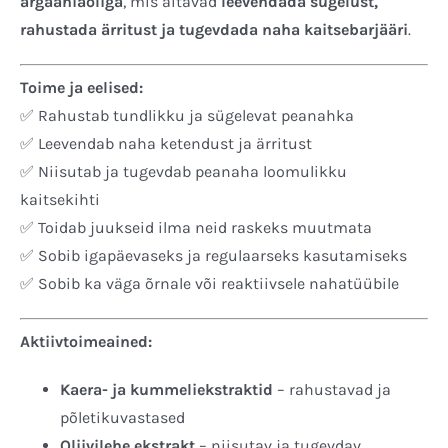
argaaniaõliga
, mis aitavad
leevendada sügelust,
rahustada ärritust ja tugevdada naha kaitsebarjääri
.
Toime ja eelised:
✅ Rahustab tundlikku ja sügelevat peanahka
✅ Leevendab naha ketendust ja ärritust
✅ Niisutab ja tugevdab peanaha loomulikku
kaitsekihti
✅ Toidab juukseid ilma neid raskeks muutmata
✅ Sobib igapäevaseks ja regulaarseks kasutamiseks
✅ Sobib ka väga õrnale või reaktiivsele nahatüübile
Aktiivtoimeained:
Kaera- ja kummeliekstraktid
– rahustavad ja
põletikuvastased
Oliivilehe ekstrakt
– niisutav ja tugevdav