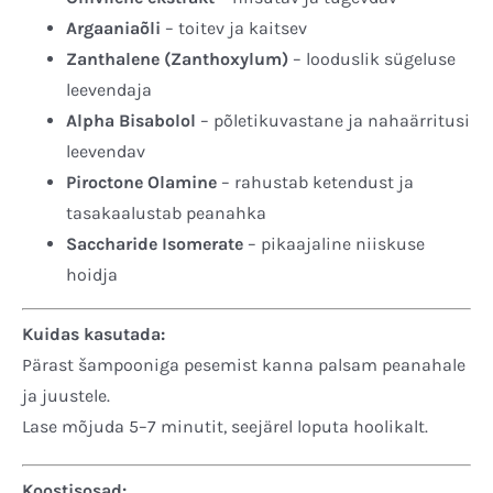
Argaaniaõli
– toitev ja kaitsev
Zanthalene (Zanthoxylum)
– looduslik sügeluse
leevendaja
Alpha Bisabolol
– põletikuvastane ja nahaärritusi
leevendav
Piroctone Olamine
– rahustab ketendust ja
tasakaalustab peanahka
Saccharide Isomerate
– pikaajaline niiskuse
hoidja
Kuidas kasutada:
Pärast šampooniga pesemist kanna palsam peanahale
ja juustele.
Lase mõjuda 5–7 minutit, seejärel loputa hoolikalt.
Koostisosad: