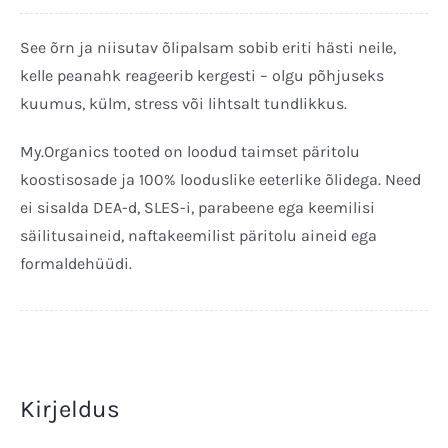
Oil
Palsam
See õrn ja niisutav õlipalsam sobib eriti hästi neile,
250ml
kelle peanahk reageerib kergesti – olgu põhjuseks
kogus
kuumus, külm, stress või lihtsalt tundlikkus.
My.Organics tooted on loodud taimset päritolu
koostisosade ja 100% looduslike eeterlike õlidega. Need
ei sisalda DEA-d, SLES-i, parabeene ega keemilisi
säilitusaineid, naftakeemilist päritolu aineid ega
formaldehüüdi.
Kirjeldus