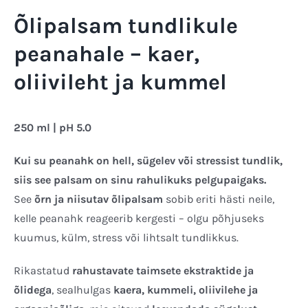
Õlipalsam tundlikule
peanahale – kaer,
oliivileht ja kummel
250 ml | pH 5.0
Kui su peanahk on hell, sügelev või stressist tundlik,
siis see palsam on sinu rahulikuks pelgupaigaks.
See
õrn ja niisutav õlipalsam
sobib eriti hästi neile,
kelle peanahk reageerib kergesti – olgu põhjuseks
kuumus, külm, stress või lihtsalt tundlikkus.
Rikastatud
rahustavate taimsete ekstraktide ja
õlidega
, sealhulgas
kaera, kummeli, oliivilehe ja