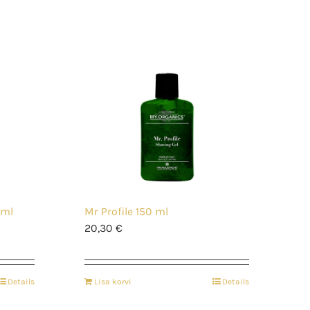
0ml
Mr Profile 150 ml
20,30
€
Details
Lisa korvi
Details