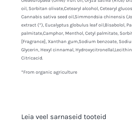
Oleaeuropaea (Olive) fruit oil, Oryza sativa (Rice
oil, Sorbitan olivate,Cetearyl alcohol, Cetearyl glu
Cannabis sativa seed oil,Simmondsia chinensis (Joj
extract (*), Eucalyptus globulus leaf oil,Bisabolol, 
palmitate,Camphor, Menthol, Cetyl palmitate, Sorbi
[Fragrance], Xanthan gum,Sodium benzoate, Sodium 
Glycerin, Hexyl cinnamal, Hydroxycitronellal,Lecith
Citricacid.
*From organic agriculture
Leia veel sarnaseid tooteid