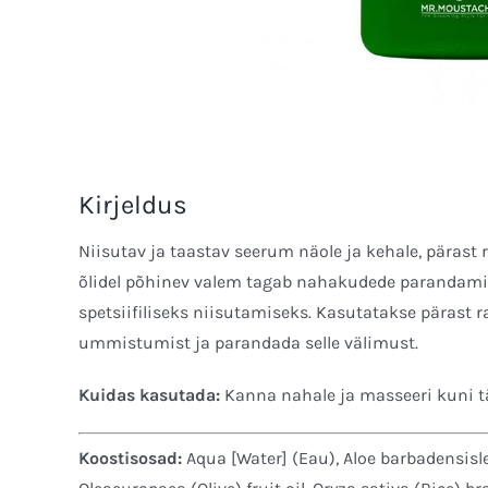
Kirjeldus
Niisutav ja taastav seerum näole ja kehale, pärast ra
õlidel põhinev valem tagab nahakudede parandami
spetsiifiliseks niisutamiseks. Kasutatakse pärast 
ummistumist ja parandada selle välimust.
Kuidas kasutada:
Kanna nahale ja masseeri kuni t
Koostisosad:
Aqua [Water] (Eau), Aloe barbadensisl