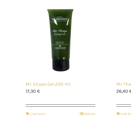
Mr Shape Gel 200 ml
Mr The
17,30
€
26,40
Lisa korvi
Details
Lisa k