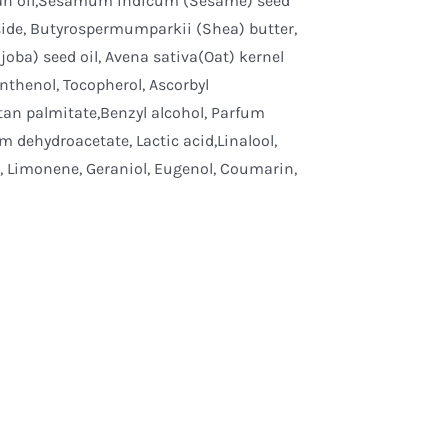
) bran oil,Sesamum indicum (Sesame) seed
coside, Butyrospermumparkii (Shea) butter,
oba) seed oil, Avena sativa(Oat) kernel
Panthenol, Tocopherol, Ascorbyl
tan palmitate,Benzyl alcohol, Parfum
dehydroacetate, Lactic acid,Linalool,
in, Limonene, Geraniol, Eugenol, Coumarin,