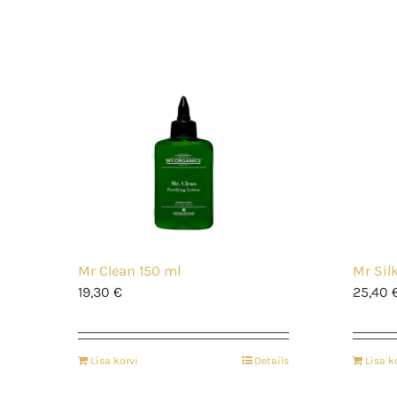
Mr Clean 150 ml
Mr Sil
19,30
€
25,40
Lisa korvi
Details
Lisa k