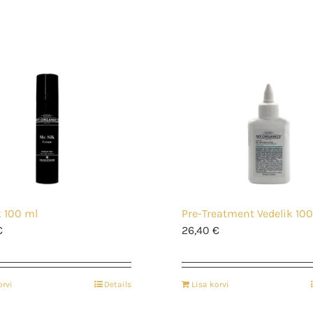
k 100 ml
Pre-Treatment Vedelik 10
€
26,40
€
orvi
Details
Lisa korvi