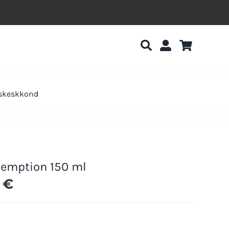
uskeskkond
emption 150 ml
0
€
Laos