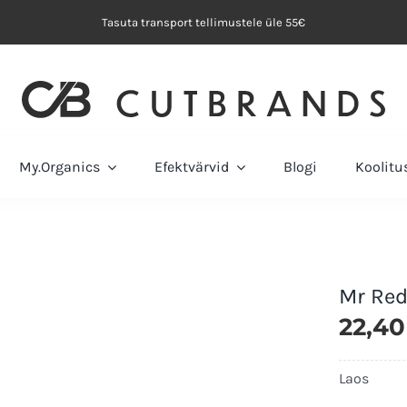
Tasuta transport tellimustele üle 55€
My.Organics
Efektvärvid
Blogi
Koolit
Mr Red
22,4
Laos