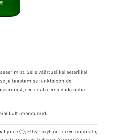
seerimist. Selle väärtuslikel eeterlikel
se ja taastamise funktsioonide
raseerimist, see aitab eemaldada naha
äielikult imendunud.
eaf juice (*), Ethylhexyl methoxycinnamate,