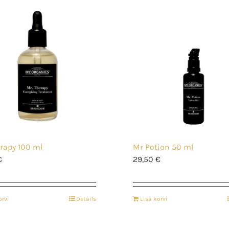
rapy 100 ml
Mr Potion 50 ml
€
29,50
€
orvi
Details
Lisa korvi