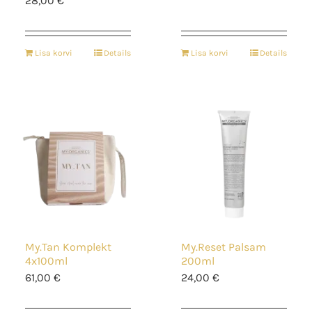
28,00
€
Lisa korvi
Details
Lisa korvi
Details
My.Tan Komplekt
My.Reset Palsam
4x100ml
200ml
61,00
€
24,00
€