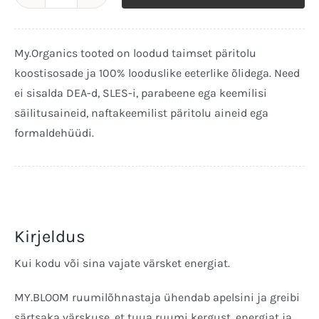
MY.BLOOM
Energiat
andev
My.Organics tooted on loodud taimset päritolu
ruumilõhnastaja
koostisosade ja 100% looduslike eeterlike õlidega. Need
100ml
ei sisalda DEA-d, SLES-i, parabeene ega keemilisi
kogus
säilitusaineid, naftakeemilist päritolu aineid ega
formaldehüüdi.
Kirjeldus
Kui kodu või sina vajate värsket energiat.
MY.BLOOM ruumilõhnastaja ühendab apelsini ja greibi
särtsaka värskuse, et tuua ruumi kergust, energiat ja