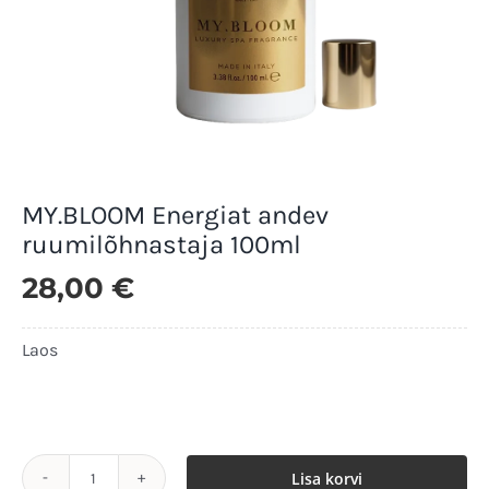
MY.BLOOM Energiat andev
ruumilõhnastaja 100ml
28,00
€
Laos
Laos
Lisa korvi