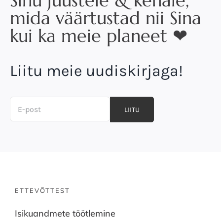
Sinu juustele & kehale,
mida väärtustad nii Sina
kui ka meie planeet ❤
Liitu meie uudiskirjaga!
LIITU
ETTEVÕTTEST
Isikuandmete töötlemine