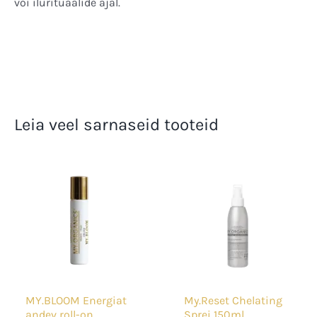
või ilurituaalide ajal.
Leia veel sarnaseid tooteid
MY.BLOOM Energiat
My.Reset Chelating
andev roll-on
Sprei 150ml