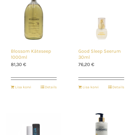
Blossom Käteseep
Good Sleep Seerum
1000ml
30ml
81,30
€
76,20
€
Lisa korvi
Details
Lisa korvi
Details