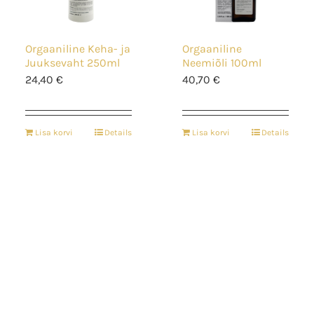
Orgaaniline Keha- ja
Orgaaniline
Juuksevaht 250ml
Neemiõli 100ml
24,40
€
40,70
€
Lisa korvi
Details
Lisa korvi
Details