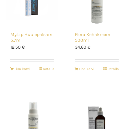
My.Lip Huulepalsam
Flora Kehakreem
5.7ml
500ml
12,50
€
34,60
€
Lisa korvi
Details
Lisa korvi
Details