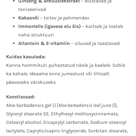
Ginseng & arbuusiekstrakt
– elustavad ja
toniseerivad
Kakaovõi
– toitev ja pehmendav
Immortelle (igavese elu õis)
– kaitseb ja toetab
naha struktuuri
Allantoin & E-vitamiin
– siluvad ja taastavad
Kuidas kasutada:
Kanna hommikuti puhastatud näole ja kaelale. Sobib
ka kehale. Ideaalne enne jumestust või lihtsalt
päevaseks värskuseks.
Koostisosad:
Aloe barbadensis gel (
) [Aloe barbadensis leaf juice (
)],
Glyceryl stearate SE, Ethylhexyl methoxycinnamate,
Cetearyl alcohol, Dicaprylyl carbonate, Sodium stearoyl
lactylate, Caprylic/capric triglyceride, Sorbitan stearate,