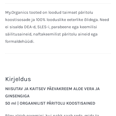
Morning
Kreem
My.Organics tooted on loodud taimset päritolu
50ml
koostisosade ja 100% looduslike eeterlike õlidega. Need
kogus
ei sisalda DEA-d, SLES-i, parabeene ega keemilisi
säilitusaineid, naftakeemilist päritolu aineid ega
formaldehüüdi.
Kirjeldus
NIISUTAV JA KAITSEV PÄEVAKREEM ALOE VERA JA
GINSENGIGA
50 ml | ORGAANILIST PÄRITOLU KOOSTISAINED
Päev algab paremini, kui nahk saab seda, mida ta