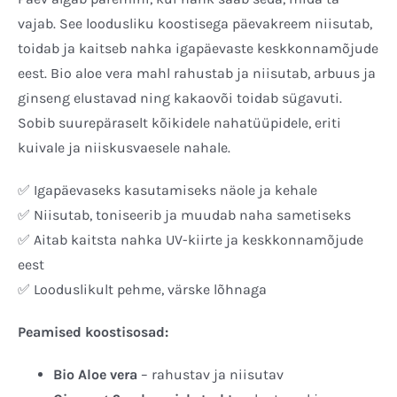
vajab. See loodusliku koostisega päevakreem niisutab,
toidab ja kaitseb nahka igapäevaste keskkonnamõjude
eest. Bio aloe vera mahl rahustab ja niisutab, arbuus ja
ginseng elustavad ning kakaovõi toidab sügavuti.
Sobib suurepäraselt kõikidele nahatüüpidele, eriti
kuivale ja niiskusvaesele nahale.
✅ Igapäevaseks kasutamiseks näole ja kehale
✅ Niisutab, toniseerib ja muudab naha sametiseks
✅ Aitab kaitsta nahka UV-kiirte ja keskkonnamõjude
eest
✅ Looduslikult pehme, värske lõhnaga
Peamised koostisosad:
Bio Aloe vera
– rahustav ja niisutav