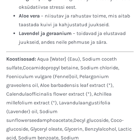
oksüdatiivse stressi eest.
Aloe vera
– niisutav ja rahustav toime, mis aitab
taastada kuivi ja kahjustatud juukseid.
Lavendel ja geraanium
– toidavad ja elustavad
juukseid, andes neile pehmuse ja sära.
Koostisosad:
Aqua [Water] (Eau), Sodium coceth
sulfate,Cocamidopropyl betaine, Sodium chloride,
Foeniculum vulgare (Fennel)oil, Pelargonium
graveolens oil, Aloe barbadensis leaf extract (*),
Calendulaofficinalis flower extract (*), Achillea
millefolium extract (*), Lavandulaangustifolia
(Lavender) oil, Sodium
sunflowerseedamphoacetate,Decyl glucoside, Coco-
glucoside, Glyceryl oleate, Glycerin, Benzylalcohol, Lactic
acid, Sodium benzoate, Sodium