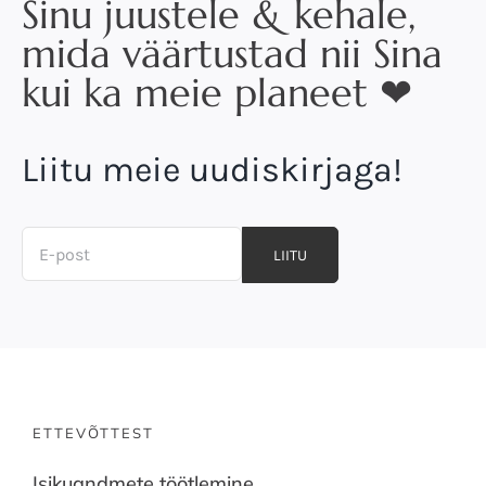
Sinu juustele & kehale,
mida väärtustad nii Sina
kui ka meie planeet ❤
Liitu meie uudiskirjaga!
LIITU
ETTEVÕTTEST
Isikuandmete töötlemine