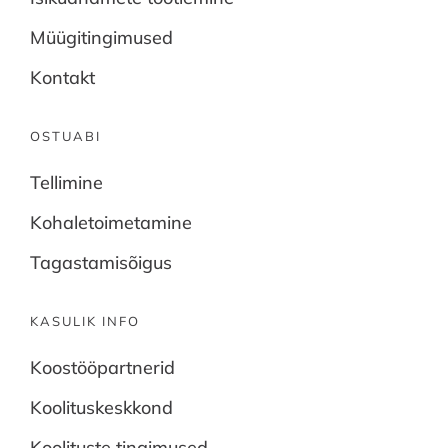
Müügitingimused
Kontakt
OSTUABI
Tellimine
Kohaletoimetamine
Tagastamisõigus
KASULIK INFO
Koostööpartnerid
Koolituskeskkond
Koolituste tingimused