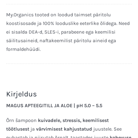
Šampoon
250ml
My.Organics tooted on loodud taimset päritolu
kogus
koostisosade ja 100% looduslike eeterlike õlidega. Need
ei sisalda DEA-d, SLES-i, parabeene ega keemilisi
säilitusaineid, naftakeemilist päritolu aineid ega
formaldehüüdi.
Kirjeldus
MAGUS APTEEGITILL JA ALOE | pH 5.0 – 5.5
Õrn šampoon
kuivadele, stressis, keemilisest
töötlusest
ja
värvimisest kahjustatud
juustele. See
puhastab ja niisutab õrnalt, taastades juuste
kohevuse