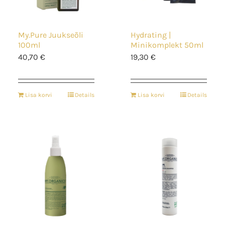
My.Pure Juukseõli
Hydrating |
100ml
Minikomplekt 50ml
40,70
€
19,30
€
Lisa korvi
Details
Lisa korvi
Details