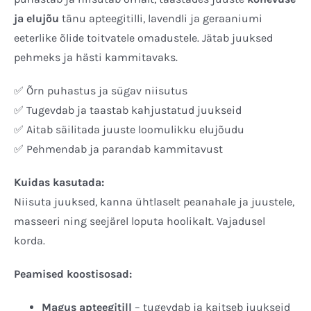
ja elujõu
tänu apteegitilli, lavendli ja geraaniumi
eeterlike õlide toitvatele omadustele. Jätab juuksed
pehmeks ja hästi kammitavaks.
✅ Õrn puhastus ja sügav niisutus
✅ Tugevdab ja taastab kahjustatud juukseid
✅ Aitab säilitada juuste loomulikku elujõudu
✅ Pehmendab ja parandab kammitavust
Kuidas kasutada:
Niisuta juuksed, kanna ühtlaselt peanahale ja juustele,
masseeri ning seejärel loputa hoolikalt. Vajadusel
korda.
Peamised koostisosad:
Magus apteegitill
– tugevdab ja kaitseb juukseid