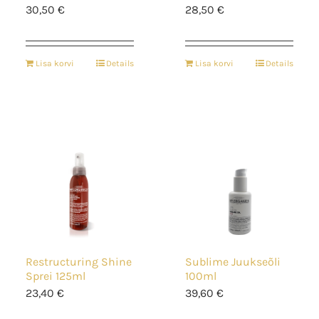
30,50
€
28,50
€
Lisa korvi
Details
Lisa korvi
Details
Restructuring Shine
Sublime Juukseõli
Sprei 125ml
100ml
23,40
€
39,60
€