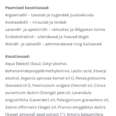
Peamised koostisosad:
Argaaniaõli – taastab ja tugevdab juuksekiudu
Avokaadoõli – niisutab ja toidab
Lavendli- ja apelsiniõli – rahustav ja lõõgastav toime
Siidiekstraktid – silendavad ja lisavad läiget
Mandli- ja salveiõli – pehmendavad ning kaitsevad
Koostisosad:
Aqua [Water] (Eau), Cetyl alcohol,
Behenamidopropyldimethylamine, Lactic acid, Stearyl
alcohol, Argania spinosa kernel oil (
), Persea gratissima
(Avocado) oil (
), Foeniculum vulgare (Fennel) oil, Citrus
aurantium dulcis (Orange) peel oil, Lavandula
angustifolia (Lavender) oil, Pelargonium graveolens oil,
Salvia officinalis (Sage) oil, Prunus amygdalus dulcis
(Sweet almond) seed extract (*), Amyris balsamifera