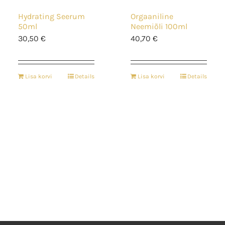
Hydrating Seerum
Orgaaniline
50ml
Neemiõli 100ml
30,50
€
40,70
€
Lisa korvi
Details
Lisa korvi
Details