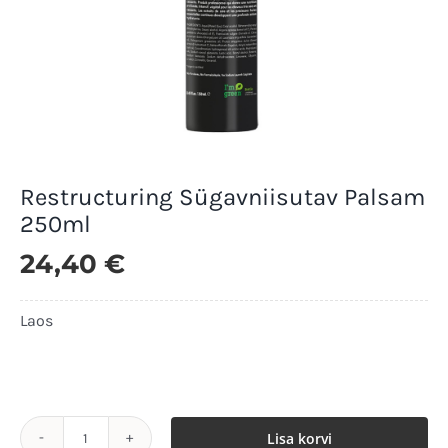
Restructuring Sügavniisutav Palsam
250ml
24,40
€
Laos
Laos
Lisa korvi