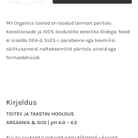
Restructuring
Sügavniisutav
Palsam
MY.Organics tooted on loodud taimset päritolu
250ml
koostisosade ja 100% looduslike eeterlike õlidega. Need
kogus
ei sisalda DEA-d, SLES-i, parabeene ega keemilisi
säilitusaineid, naftakeemilist päritolu aineid ega
formaldehüüdi.
Kirjeldus
TOITEV JA TAASTAV HOOLDUS
ARGAANIA & SIID | pH 4.0 – 4.5
Kui su juuksed tunduvad nagu kõrrepall – kuivad,