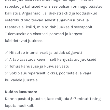
rabedad ja kahused – siis see palsam on nagu päästev
kallistus. Argaaniaõli, siidiekstraktid ja looduslikud
eeterlikud õlid teevad sellest sügavniisutava ja
taastava eliksiiri, mis toidab juukseid seestpoolt.
Tulemuseks on elastsed, pehmed ja kergesti
käsitletavad juuksed.
✅ Niisutab intensiivselt ja toidab sügavuti
✅ Aitab taastada keemiliselt kahjustatud juukseid
✅ Tõhus kahususe ja kuivuse vastu
✅ Sobib suurepäraselt lokkis, poorsetele ja väga
kuivadele juustele
Kuidas kasutada:
Kanna pestud juustele, lase mõjuda 5–7 minutit ning
loputa hoolikalt.