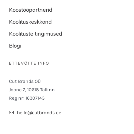
Koostööpartnerid
Koolituskeskkond
Koolituste tingimused
Blogi
ETTEVÕTTE INFO
Cut Brands OÜ
Joone 7, 10618 Tallinn
Reg nr: 16307143
hello@cutbrands.ee