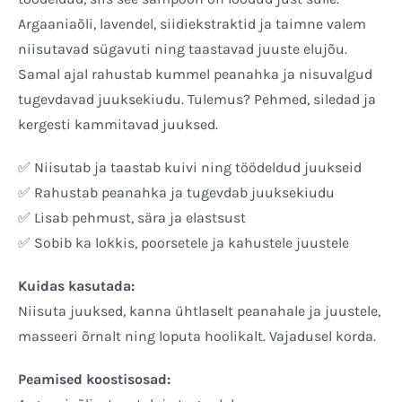
Argaaniaõli, lavendel, siidiekstraktid ja taimne valem
niisutavad sügavuti ning taastavad juuste elujõu.
Samal ajal rahustab kummel peanahka ja nisuvalgud
tugevdavad juuksekiudu. Tulemus? Pehmed, siledad ja
kergesti kammitavad juuksed.
✅ Niisutab ja taastab kuivi ning töödeldud juukseid
✅ Rahustab peanahka ja tugevdab juuksekiudu
✅ Lisab pehmust, sära ja elastsust
✅ Sobib ka lokkis, poorsetele ja kahustele juustele
Kuidas kasutada:
Niisuta juuksed, kanna ühtlaselt peanahale ja juustele,
masseeri õrnalt ning loputa hoolikalt. Vajadusel korda.
Peamised koostisosad: