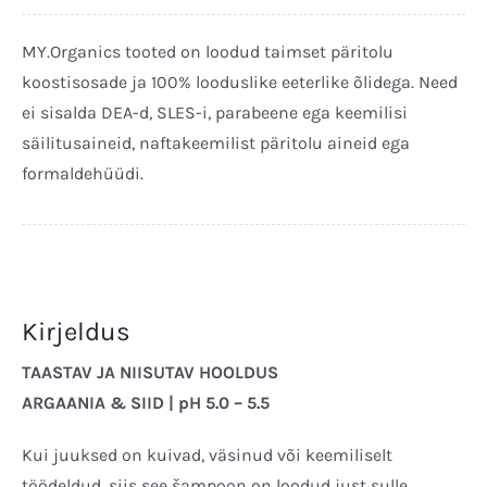
Šampoon
250ml
MY.Organics tooted on loodud taimset päritolu
kogus
koostisosade ja 100% looduslike eeterlike õlidega. Need
ei sisalda DEA-d, SLES-i, parabeene ega keemilisi
säilitusaineid, naftakeemilist päritolu aineid ega
formaldehüüdi.
Kirjeldus
TAASTAV JA NIISUTAV HOOLDUS
ARGAANIA & SIID | pH 5.0 – 5.5
Kui juuksed on kuivad, väsinud või keemiliselt
töödeldud, siis see šampoon on loodud just sulle.