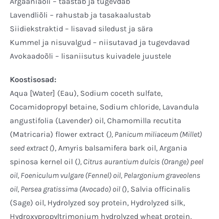
Argaaniaõli – taastab ja tugevdab
Lavendliõli – rahustab ja tasakaalustab
Siidiekstraktid – lisavad siledust ja sära
Kummel ja nisuvalgud – niisutavad ja tugevdavad
Avokaadoõli – lisaniisutus kuivadele juustele
Koostisosad:
Aqua [Water] (Eau), Sodium coceth sulfate,
Cocamidopropyl betaine, Sodium chloride, Lavandula
angustifolia (Lavender) oil, Chamomilla recutita
(Matricaria) flower extract (
), Panicum miliaceum (Millet)
seed extract (
), Amyris balsamifera bark oil, Argania
spinosa kernel oil (
), Citrus aurantium dulcis (Orange) peel
oil, Foeniculum vulgare (Fennel) oil, Pelargonium graveolens
oil, Persea gratissima (Avocado) oil (
), Salvia officinalis
(Sage) oil, Hydrolyzed soy protein, Hydrolyzed silk,
Hydroxypropyltrimonium hydrolyzed wheat protein,