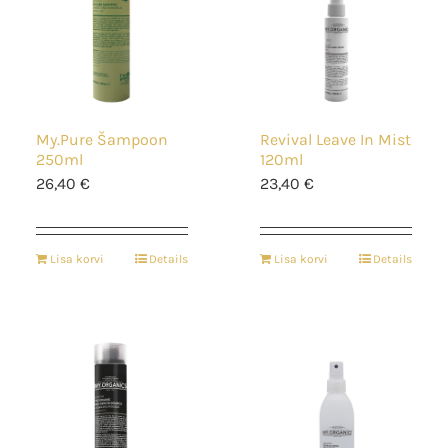
My.Pure Šampoon
Revival Leave In Mist
250ml
120ml
26,40
€
23,40
€
Lisa korvi
Details
Lisa korvi
Details