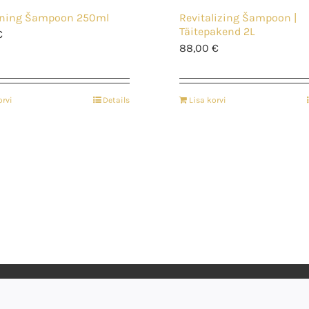
ening Šampoon 250ml
Revitalizing Šampoon |
Täitepakend 2L
€
88,00
€
orvi
Details
Lisa korvi