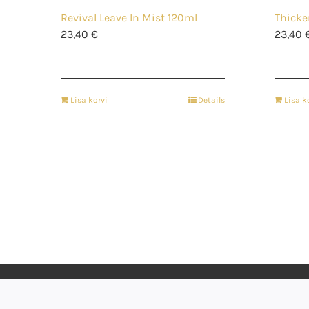
Revival Leave In Mist 120ml
Thick
23,40
€
23,40
Lisa korvi
Details
Lisa k