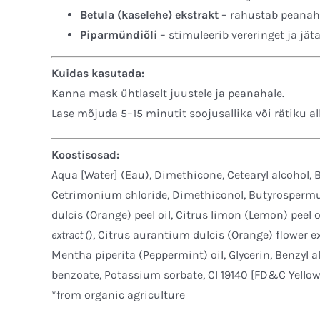
Betula (kaselehe) ekstrakt
– rahustab peana
Piparmündiõli
– stimuleerib vereringet ja jät
Kuidas kasutada:
Kanna mask ühtlaselt juustele ja peanahale.
Lase mõjuda 5–15 minutit soojusallika või rätiku all.
Koostisosad:
Aqua [Water] (Eau), Dimethicone, Cetearyl alcohol, 
Cetrimonium chloride, Dimethiconol, Butyrospermu
dulcis (Orange) peel oil, Citrus limon (Lemon) peel oi
extract (
), Citrus aurantium dulcis (Orange) flower ex
Mentha piperita (Peppermint) oil, Glycerin, Benzyl a
benzoate, Potassium sorbate, CI 19140 [FD&C Yellow 
*from organic agriculture