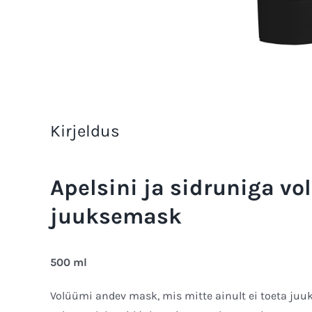
Kirjeldus
Apelsini ja sidruniga v
juuksemask
500 ml
Volüümi andev mask, mis mitte ainult ei toeta juuks