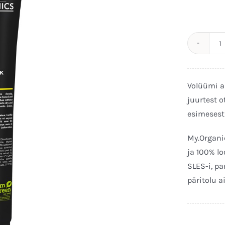
T
M
2
Volüümi a
k
juurtest o
esimesest
My.Organi
ja 100% lo
SLES-i, pa
päritolu a