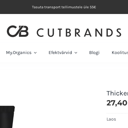
Tasuta transport tellimustele üle 55€
My.Organics
Efektvärvid
Blogi
Koolit
Thicke
27,4
Laos