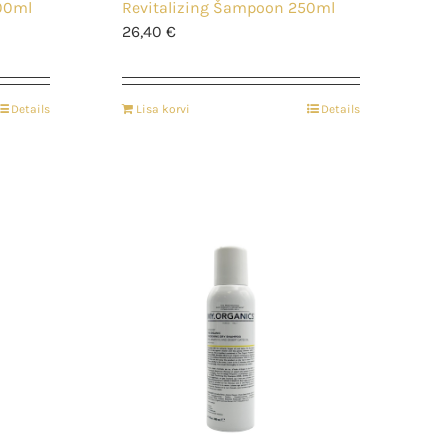
00ml
Revitalizing Šampoon 250ml
26,40
€
Details
Lisa korvi
Details