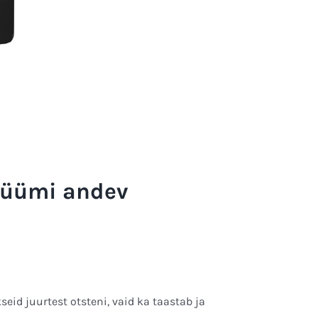
olüümi andev
eid juurtest otsteni, vaid ka taastab ja