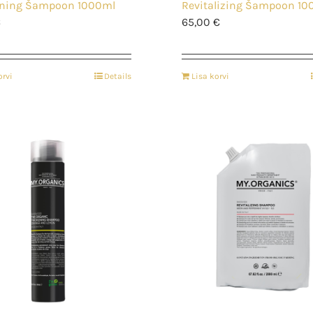
ening Šampoon 1000ml
Revitalizing Šampoon 10
€
65,00
€
orvi
Details
Lisa korvi