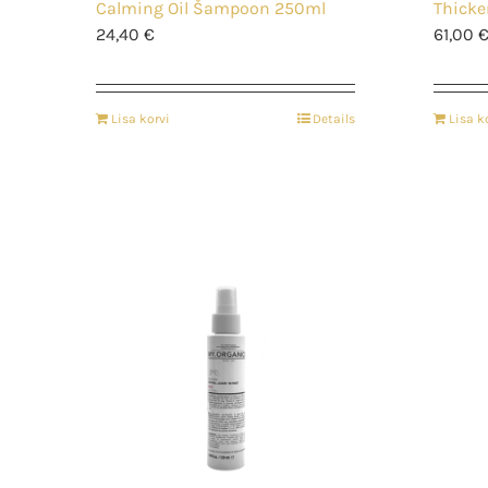
Calming Oil Šampoon 250ml
Thick
24,40
€
61,00
Lisa korvi
Details
Lisa k