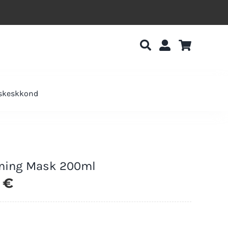
uskeskkond
ning Mask 200ml
0
€
Laos