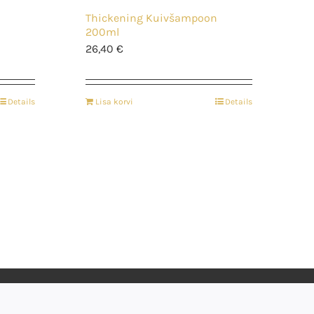
Thickening Kuivšampoon
200ml
26,40
€
Details
Lisa korvi
Details