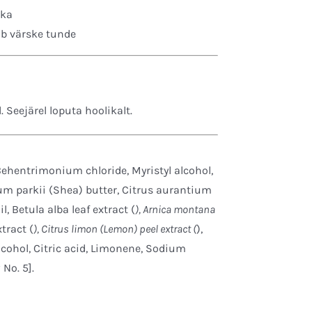
hka
ab värske tunde
 Seejärel loputa hoolikalt.
Behentrimonium chloride, Myristyl alcohol,
m parkii (Shea) butter, Citrus aurantium
l, Betula alba leaf extract (
), Arnica montana
tract (
), Citrus limon (Lemon) peel extract (
),
lcohol, Citric acid, Limonene, Sodium
No. 5].