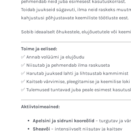
pehmendab neid juba esimesest kasutuskorrast.
Toidab juukseid sügavuti, ilma neid raskeks muutma
kahjustusi põhjustavate keemiliste töötluste eest.
Sobib ideaalselt õhukestele, elujõuetutele või keemi
Toime ja eelised:
✅ Annab volüümi ja elujõudu
✅ Niisutab ja pehmendab ilma raskuseta
✅ Harutab juuksed lahti ja lihtsustab kammimist
✅ Kaitseb värvimise, pleegitamise ja keemilise loki
✅ Tulemused tuntavad juba peale esimest kasutus
Aktiivtoimeained:
Apelsini ja sidruni kooreõlid
– turgutav ja v
Sheavõi
– intensiivselt niisutav ja kaitsev