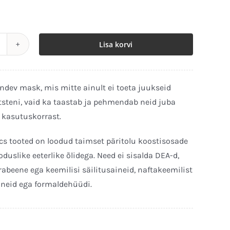
Lisa korvi
hickening
ask
00ml
ndev mask, mis mitte ainult ei toeta juukseid
ogus
tsteni, vaid ka taastab ja pehmendab neid juba
 kasutuskorrast.
cs tooted on loodud taimset päritolu koostisosade
oduslike eeterlike õlidega. Need ei sisalda DEA-d,
rabeene ega keemilisi säilitusaineid, naftakeemilist
ineid ega formaldehüüdi.