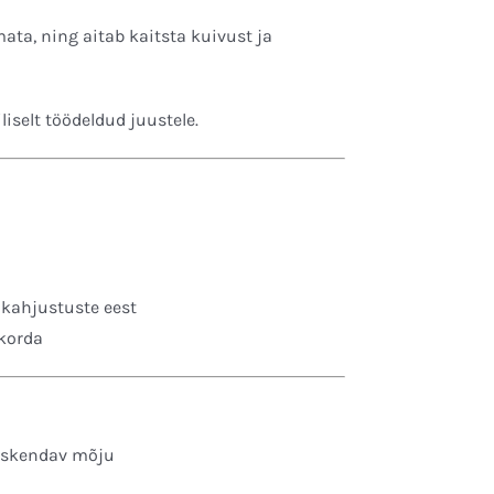
ta, ning aitab kaitsta kuivust ja
liselt töödeldud juustele.
 kahjustuste eest
korda
ärskendav mõju