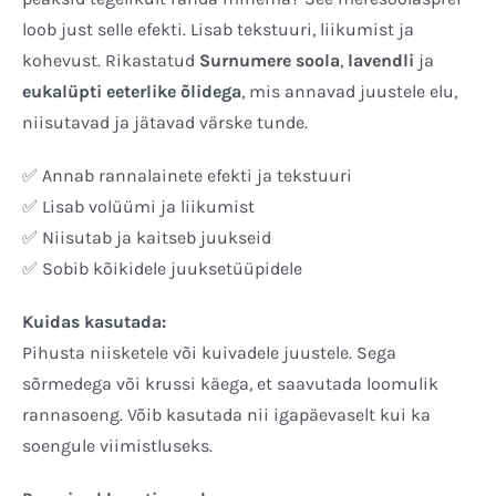
loob just selle efekti. Lisab tekstuuri, liikumist ja
kohevust. Rikastatud
Surnumere soola
,
lavendli
ja
eukalüpti eeterlike õlidega
, mis annavad juustele elu,
niisutavad ja jätavad värske tunde.
✅ Annab rannalainete efekti ja tekstuuri
✅ Lisab volüümi ja liikumist
✅ Niisutab ja kaitseb juukseid
✅ Sobib kõikidele juuksetüüpidele
Kuidas kasutada:
Pihusta niisketele või kuivadele juustele. Sega
sõrmedega või krussi käega, et saavutada loomulik
rannasoeng. Võib kasutada nii igapäevaselt kui ka
soengule viimistluseks.