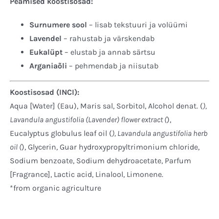
Peamised koostisosad:
Surnumere sool
– lisab tekstuuri ja volüümi
Lavendel
– rahustab ja värskendab
Eukalüpt
– elustab ja annab särtsu
Arganiaõli
– pehmendab ja niisutab
Koostisosad (INCI):
Aqua [Water] (Eau), Maris sal, Sorbitol, Alcohol denat. (
),
Lavandula angustifolia (Lavender) flower extract (
),
Eucalyptus globulus leaf oil (
), Lavandula angustifolia herb
oil (
), Glycerin, Guar hydroxypropyltrimonium chloride,
Sodium benzoate, Sodium dehydroacetate, Parfum
[Fragrance], Lactic acid, Linalool, Limonene.
*from organic agriculture