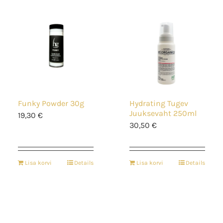
Funky Powder 30g
Hydrating Tugev
Juuksevaht 250ml
19,30
€
30,50
€
Lisa korvi
Details
Lisa korvi
Details