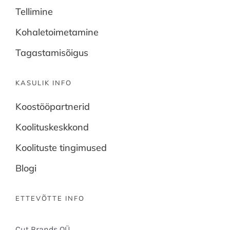
Tellimine
Kohaletoimetamine
Tagastamisõigus
KASULIK INFO
Koostööpartnerid
Koolituskeskkond
Koolituste tingimused
Blogi
ETTEVÕTTE INFO
Cut Brands OÜ