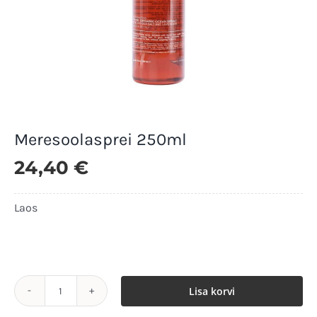
Meresoolasprei 250ml
24,40
€
Laos
Laos
Lisa korvi
Meresoolasprei