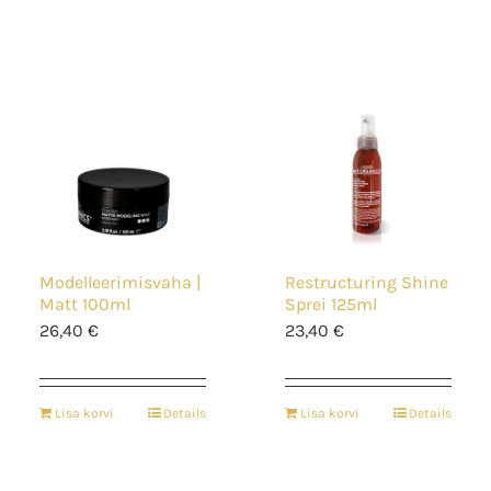
Modelleerimisvaha |
Restructuring Shine
Matt 100ml
Sprei 125ml
26,40
€
23,40
€
Lisa korvi
Details
Lisa korvi
Details