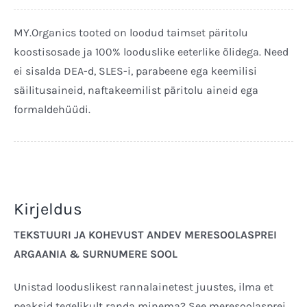
250ml
kogus
MY.Organics tooted on loodud taimset päritolu
koostisosade ja 100% looduslike eeterlike õlidega. Need
ei sisalda DEA-d, SLES-i, parabeene ega keemilisi
säilitusaineid, naftakeemilist päritolu aineid ega
formaldehüüdi.
Kirjeldus
TEKSTUURI JA KOHEVUST ANDEV MERESOOLASPREI
ARGAANIA & SURNUMERE SOOL
Unistad looduslikest rannalainetest juustes, ilma et
peaksid tegelikult randa minema? See meresoolasprei