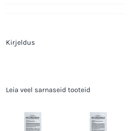
|
Revitalizing
Shampoo
7ml
kogus
Kirjeldus
Leia veel sarnaseid tooteid