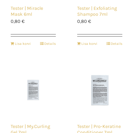
Tester | Miracle
Tester | Exfoliating
Mask 6ml
Shampoo 7ml
0,80
€
0,80
€
Lisa korvi
Details
Lisa korvi
Details
Tester | My.Curling
Tester | Pro-Keratine
Gel 7ml
Conditioner 7ml