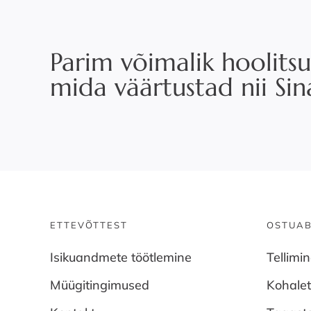
Parim võimalik hoolitsu
mida väärtustad nii Si
ETTEVÕTTEST
OSTUAB
Isikuandmete töötlemine
Tellimi
Müügitingimused
Kohale