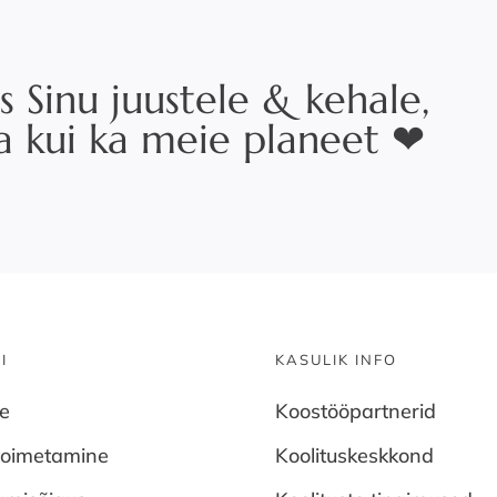
s Sinu juustele & kehale,
na kui ka meie planeet ❤
I
KASULIK INFO
ne
Koostööpartnerid
toimetamine
Koolituskeskkond