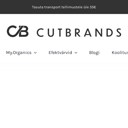
Tasuta transport tellimustele üle 55€
My.Organics
Efektvärvid
Blogi
Koolit