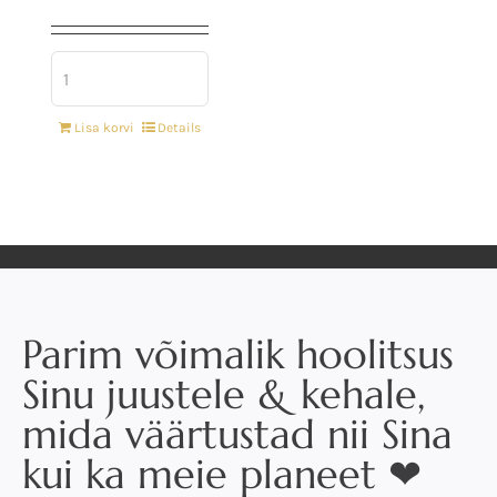
Lisa korvi
Details
Parim võimalik hoolitsus
Sinu juustele & kehale,
mida väärtustad nii Sina
kui ka meie planeet ❤