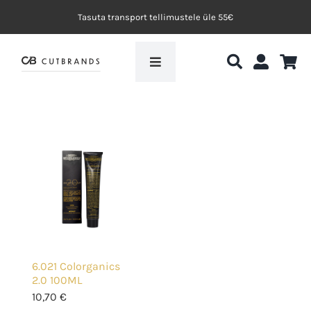
Skip
Tasuta transport tellimustele üle 55€
to
content
Toggle
Navigation
Avaleht
My.Organics
Efektvärvid
Blogi
6.021 Colorganics
Koolituskeskkond
2.0 100ML
10,70
€