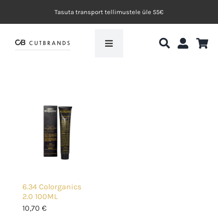
Skip
Tasuta transport tellimustele üle 55€
to
content
Toggle
Navigation
Avaleht
My.Organics
Efektvärvid
Blogi
6.34 Colorganics
Koolituskeskkond
2.0 100ML
10,70
€