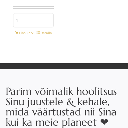
Lisa korvi
Details
Parim võimalik hoolitsus
Sinu juustele & kehale,
mida väärtustad nii Sina
kui ka meie planeet ❤