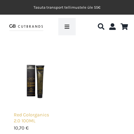
Skip
Tasuta transport tellimustele üle 55€
to
content
Toggle
Navigation
Avaleht
My.Organics
Efektvärvid
Blogi
Red Colorganics
Koolituskeskkond
2.0 100ML
10,70
€