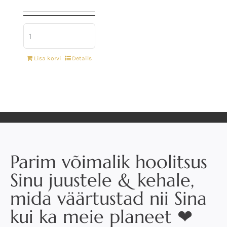
Lisa korvi
Details
Parim võimalik hoolitsus
Sinu juustele & kehale,
mida väärtustad nii Sina
kui ka meie planeet ❤