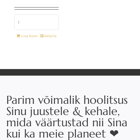
Lisa korvi
Details
Parim võimalik hoolitsus
Sinu juustele & kehale,
mida väärtustad nii Sina
kui ka meie planeet ❤