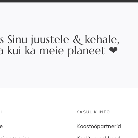
s Sinu juustele & kehale,
na kui ka meie planeet ❤
I
KASULIK INFO
ne
Koostööpartnerid