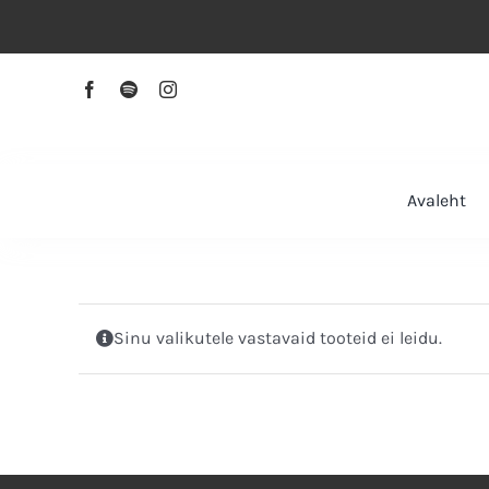
Skip
to
content
Avaleht
Sinu valikutele vastavaid tooteid ei leidu.