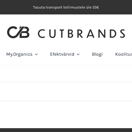
Tasuta transport tellimustele üle 55€
My.Organics
Efektvärvid
Blogi
Koolit