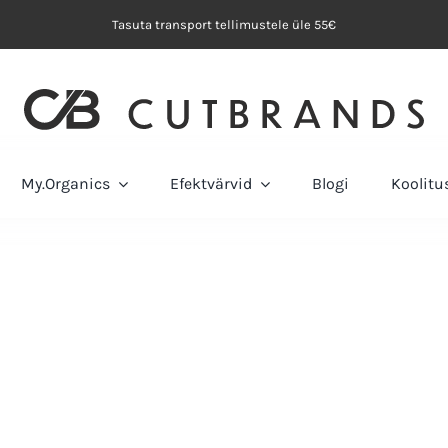
Tasuta transport tellimustele üle 55€
My.Organics
Efektvärvid
Blogi
Koolit