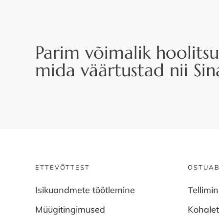
Parim võimalik hoolitsu
mida väärtustad nii Si
ETTEVÕTTEST
OSTUAB
Isikuandmete töötlemine
Tellimi
Müügitingimused
Kohale