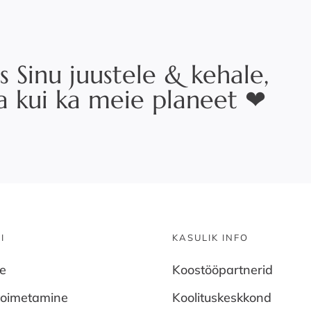
s Sinu juustele & kehale,
na kui ka meie planeet ❤
I
KASULIK INFO
ne
Koostööpartnerid
toimetamine
Koolituskeskkond