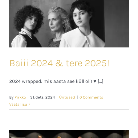
Baiii 2024 & tere 2025!
2024 wrapped: mis aasta see küll oli! ♥ [...]
By
Pirkko
|
31. dets. 2024
|
Üritused
|
0 Comments
Vaata lisa