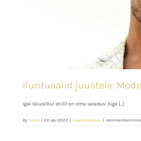
Ilurituaalid juustele: Mod
Igal täiuslikul stiilil on oma saladus: õige [...]
Ilurituaalid
By
Pirkko
|
20. apr 2022
|
Juuksehooldus
|
kommenteerimine o
juustele:
Modelleerimisvah