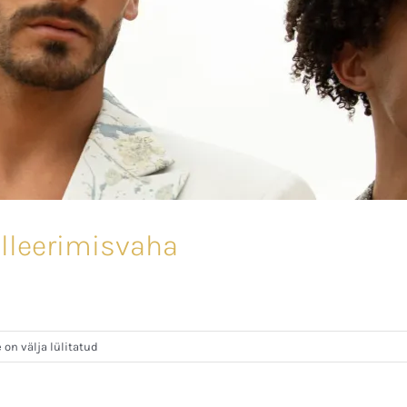
elleerimisvaha
n välja lülitatud
a