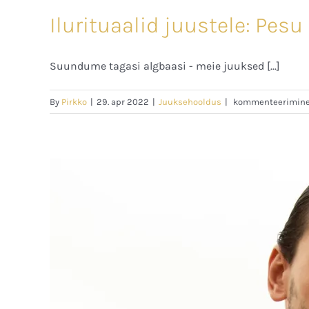
Ilurituaalid juustele: Pesu
Suundume tagasi algbaasi - meie juuksed [...]
Ilurituaalid
By
Pirkko
|
29. apr 2022
|
Juuksehooldus
|
kommenteerimine o
juustele:
Pesu