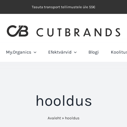
Tasuta transport tellimustele üle 55€
My.Organics
Efektvärvid
Blogi
Koolit
hooldus
Avaleht
»
hooldus