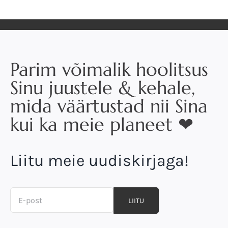
ellu!
♥
Parim võimalik hoolitsus
Sinu juustele & kehale,
mida väärtustad nii Sina
kui ka meie planeet ❤
Liitu meie uudiskirjaga!
LIITU