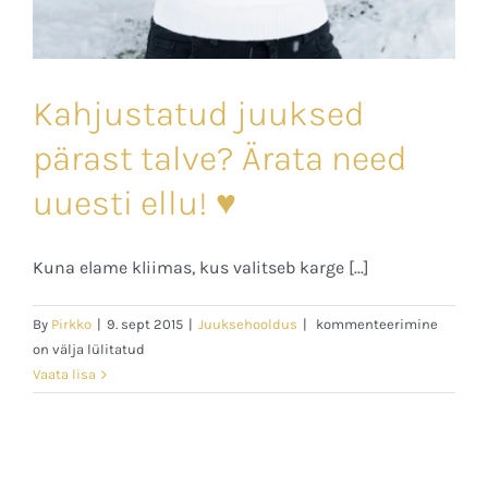
Kahjustatud juuksed
pärast talve? Ärata need
uuesti ellu! ♥
Kuna elame kliimas, kus valitseb karge [...]
Kahjustatud
By
Pirkko
|
9. sept 2015
|
Juuksehooldus
|
kommenteerimine
juuksed
on välja lülitatud
pärast
Vaata lisa
talve?
Ärata
need
uuesti