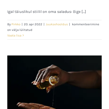
Igal täiuslikul stiilil on oma saladus: õige [...]
Ilurituaalid
By
Pirkko
|
20. apr 2022
|
Juuksehooldus
|
kommenteerimine
juustele:
on välja lülitatud
Modelleerimisvaha
Vaata lisa