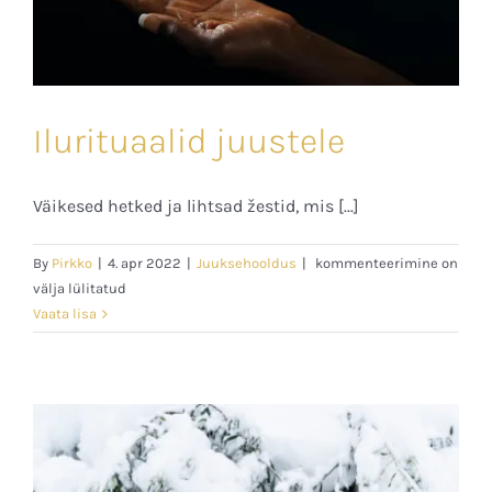
Ilurituaalid juustele
Väikesed hetked ja lihtsad žestid, mis [...]
Ilurituaalid
By
Pirkko
|
4. apr 2022
|
Juuksehooldus
|
kommenteerimine on
juustele
välja lülitatud
Vaata lisa