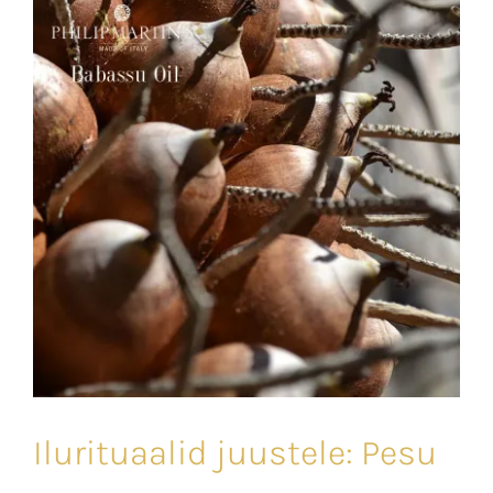
u
Ilurituaalid juustele: Pesu