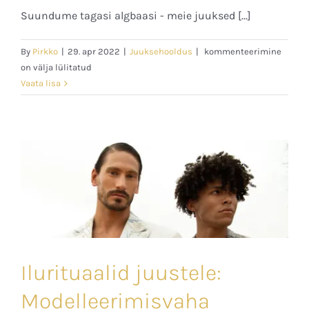
Suundume tagasi algbaasi - meie juuksed [...]
Ilurituaalid
By
Pirkko
|
29. apr 2022
|
Juuksehooldus
|
kommenteerimine
juustele:
on välja lülitatud
Pesu
Vaata lisa
Ilurituaalid juustele:
Modelleerimisvaha