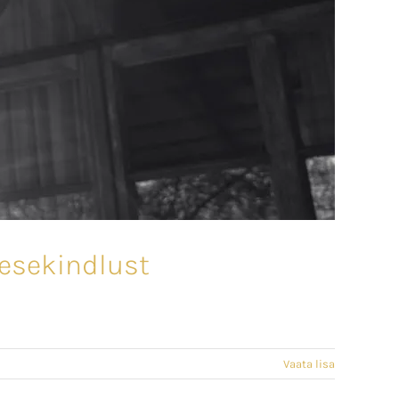
nesekindlust
Vaata lisa