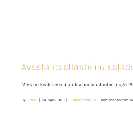
Avasta itaallaste ilu sala
Miks on kvaliteetsed juuksehooldustooted, nagu Phili
Avasta
By
Pirkko
|
24. mai 2023
|
Juuksehooldus
|
kommenteerimine o
itaallaste
ilu
saladus