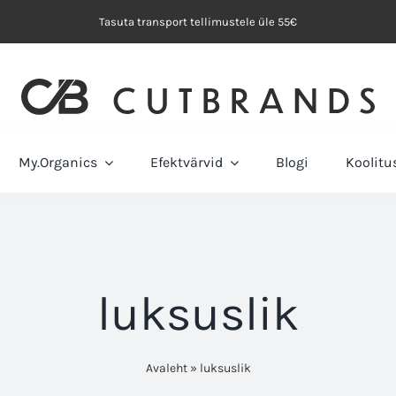
Tasuta transport tellimustele üle 55€
My.Organics
Efektvärvid
Blogi
Koolit
luksuslik
Avaleht
»
luksuslik