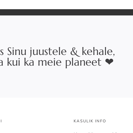
s Sinu juustele & kehale,
na kui ka meie planeet ❤
I
KASULIK INFO