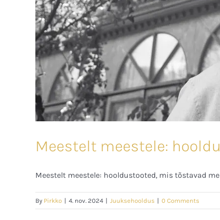
Meestelt meestele: hoold
Meestelt meestele: hooldustooted, mis tõstavad meh
By
Pirkko
|
4. nov. 2024
|
Juuksehooldus
|
0 Comments