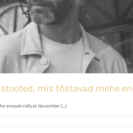
ustooted, mis tõstavad mehe e
e enesekindlust November [...]