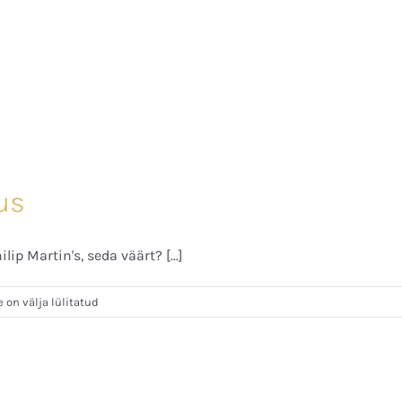
dus
p Martin's, seda väärt? [...]
n välja lülitatud