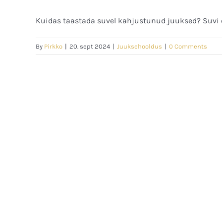
Kuidas taastada suvel kahjustunud juuksed? Suvi on
By
Pirkko
|
20. sept 2024
|
Juuksehooldus
|
0 Comments