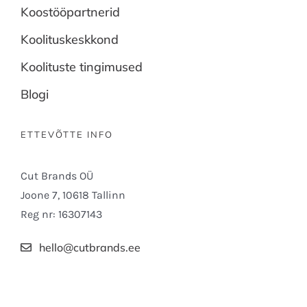
Koostööpartnerid
Koolituskeskkond
Koolituste tingimused
Blogi
ETTEVÕTTE INFO
Cut Brands OÜ
Joone 7, 10618 Tallinn
Reg nr: 16307143
hello@cutbrands.ee