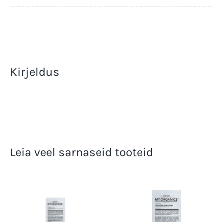
|
My.Reset
Palsam
7ml
kogus
Kirjeldus
Leia veel sarnaseid tooteid