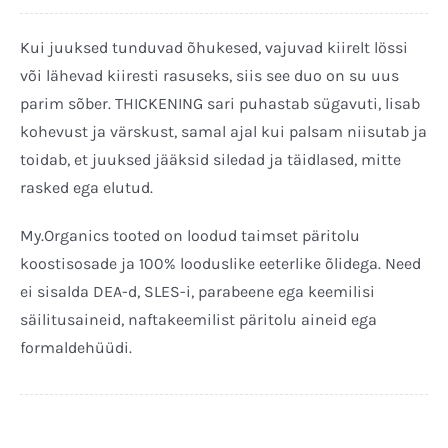
|
Minikomplekt
Kui juuksed tunduvad õhukesed, vajuvad kiirelt lössi
50ml
või lähevad kiiresti rasuseks, siis see duo on su uus
kogus
parim sõber. THICKENING sari puhastab sügavuti, lisab
kohevust ja värskust, samal ajal kui palsam niisutab ja
toidab, et juuksed jääksid siledad ja täidlased, mitte
rasked ega elutud.
My.Organics tooted on loodud taimset päritolu
koostisosade ja 100% looduslike eeterlike õlidega. Need
ei sisalda DEA-d, SLES-i, parabeene ega keemilisi
säilitusaineid, naftakeemilist päritolu aineid ega
formaldehüüdi.