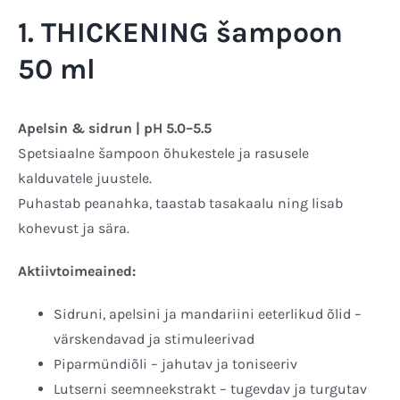
1. THICKENING šampoon
50 ml
Apelsin & sidrun | pH 5.0–5.5
Spetsiaalne šampoon õhukestele ja rasusele
kalduvatele juustele.
Puhastab peanahka, taastab tasakaalu ning lisab
kohevust ja sära.
Aktiivtoimeained:
Sidruni, apelsini ja mandariini eeterlikud õlid –
värskendavad ja stimuleerivad
Piparmündiõli – jahutav ja toniseeriv
Lutserni seemneekstrakt – tugevdav ja turgutav