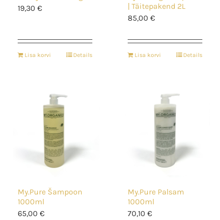
| Täitepakend 2L
19,30
€
85,00
€
Lisa korvi
Details
Lisa korvi
Details
My.Pure Šampoon
My.Pure Palsam
1000ml
1000ml
65,00
€
70,10
€