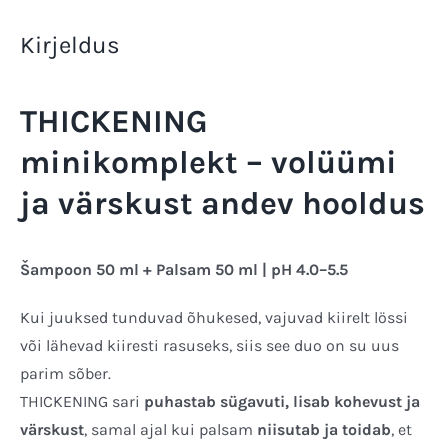
Kirjeldus
THICKENING
minikomplekt – volüümi
ja värskust andev hooldus
Šampoon 50 ml + Palsam 50 ml | pH 4.0–5.5
Kui juuksed tunduvad õhukesed, vajuvad kiirelt lössi
või lähevad kiiresti rasuseks, siis see duo on su uus
parim sõber.
THICKENING sari
puhastab sügavuti, lisab kohevust ja
värskust
, samal ajal kui palsam
niisutab ja toidab
, et