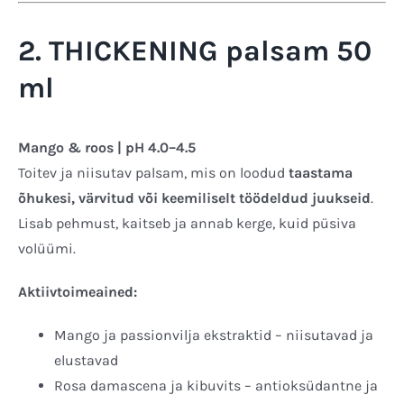
2. THICKENING palsam 50
ml
Mango & roos | pH 4.0–4.5
Toitev ja niisutav palsam, mis on loodud
taastama
õhukesi, värvitud või keemiliselt töödeldud juukseid
.
Lisab pehmust, kaitseb ja annab kerge, kuid püsiva
volüümi.
Aktiivtoimeained:
Mango ja passionvilja ekstraktid – niisutavad ja
elustavad
Rosa damascena ja kibuvits – antioksüdantne ja