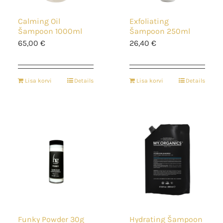
Calming Oil
Exfoliating
Šampoon 1000ml
Šampoon 250ml
65,00
€
26,40
€
Lisa korvi
Details
Lisa korvi
Details
Funky Powder 30g
Hydrating Šampoon