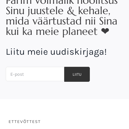
Parim võimalik hoolitsus
Sinu juustele & kehale,
mida väärtustad nii Sina
kui ka meie planeet ❤
Liitu meie uudiskirjaga!
LIITU
ETTEVÕTTEST