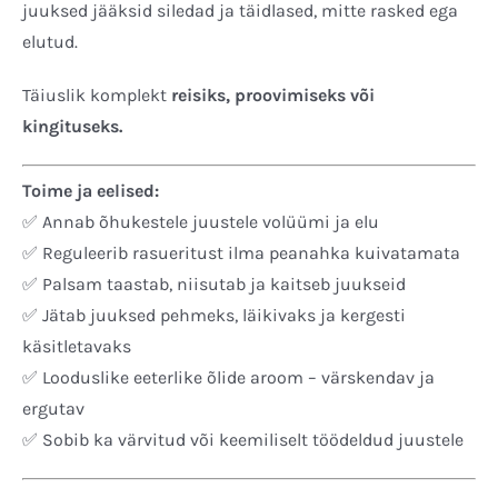
juuksed jääksid siledad ja täidlased, mitte rasked ega
elutud.
Täiuslik komplekt
reisiks, proovimiseks või
kingituseks.
Toime ja eelised:
✅ Annab õhukestele juustele volüümi ja elu
✅ Reguleerib rasueritust ilma peanahka kuivatamata
✅ Palsam taastab, niisutab ja kaitseb juukseid
✅ Jätab juuksed pehmeks, läikivaks ja kergesti
käsitletavaks
✅ Looduslike eeterlike õlide aroom – värskendav ja
ergutav
✅ Sobib ka värvitud või keemiliselt töödeldud juustele