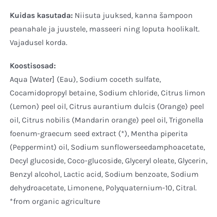
Kuidas kasutada:
Niisuta juuksed, kanna šampoon
peanahale ja juustele, masseeri ning loputa hoolikalt.
Vajadusel korda.
Koostisosad:
Aqua [Water] (Eau), Sodium coceth sulfate,
Cocamidopropyl betaine, Sodium chloride, Citrus limon
(Lemon) peel oil, Citrus aurantium dulcis (Orange) peel
oil, Citrus nobilis (Mandarin orange) peel oil, Trigonella
foenum-graecum seed extract (*), Mentha piperita
(Peppermint) oil, Sodium sunflowerseedamphoacetate,
Decyl glucoside, Coco-glucoside, Glyceryl oleate, Glycerin,
Benzyl alcohol, Lactic acid, Sodium benzoate, Sodium
dehydroacetate, Limonene, Polyquaternium-10, Citral.
*from organic agriculture