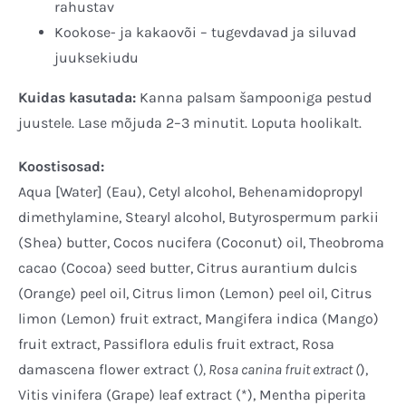
rahustav
Kookose- ja kakaovõi – tugevdavad ja siluvad
juuksekiudu
Kuidas kasutada:
Kanna palsam šampooniga pestud
juustele. Lase mõjuda 2–3 minutit. Loputa hoolikalt.
Koostisosad:
Aqua [Water] (Eau), Cetyl alcohol, Behenamidopropyl
dimethylamine, Stearyl alcohol, Butyrospermum parkii
(Shea) butter, Cocos nucifera (Coconut) oil, Theobroma
cacao (Cocoa) seed butter, Citrus aurantium dulcis
(Orange) peel oil, Citrus limon (Lemon) peel oil, Citrus
limon (Lemon) fruit extract, Mangifera indica (Mango)
fruit extract, Passiflora edulis fruit extract, Rosa
damascena flower extract (
), Rosa canina fruit extract (
),
Vitis vinifera (Grape) leaf extract (*), Mentha piperita