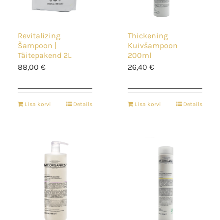
Revitalizing
Thickening
Šampoon |
Kuivšampoon
Täitepakend 2L
200ml
88,00
€
26,40
€
Lisa korvi
Details
Lisa korvi
Details